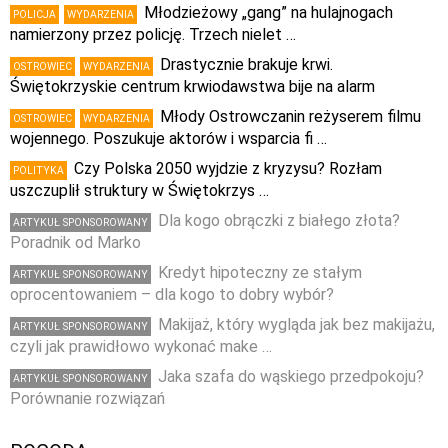
Młodzieżowy „gang” na hulajnogach
POLICJA
WYDARZENIA
namierzony przez policję. Trzech nielet …
Drastycznie brakuje krwi.
OSTROWIEC
WYDARZENIA
Świętokrzyskie centrum krwiodawstwa bije na alarm
Młody Ostrowczanin reżyserem filmu
OSTROWIEC
WYDARZENIA
wojennego. Poszukuje aktorów i wsparcia fi …
Czy Polska 2050 wyjdzie z kryzysu? Rozłam
POLITYKA
uszczuplił struktury w Świętokrzys …
Dla kogo obrączki z białego złota?
ARTYKUŁ SPONSOROWANY
Poradnik od Marko
Kredyt hipoteczny ze stałym
ARTYKUŁ SPONSOROWANY
oprocentowaniem – dla kogo to dobry wybór?
Makijaż, który wygląda jak bez makijażu,
ARTYKUŁ SPONSOROWANY
czyli jak prawidłowo wykonać make …
Jaka szafa do wąskiego przedpokoju?
ARTYKUŁ SPONSOROWANY
Porównanie rozwiązań