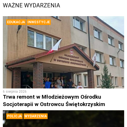
WAŻNE WYDARZENIA
EDUKACJA
INWESTYCJE
6 sierpnia 2026
Trwa remont w Młodzieżowym Ośrodku
Socjoterapii w Ostrowcu Świętokrzyskim
POLICJA
WYDARZENIA