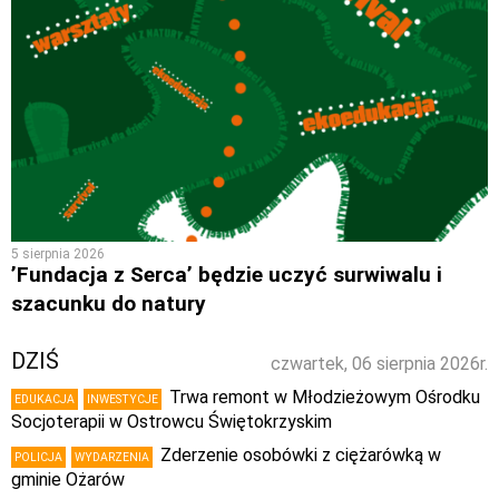
5 sierpnia 2026
’Fundacja z Serca’ będzie uczyć surwiwalu i
szacunku do natury
DZIŚ
czwartek, 06 sierpnia 2026r.
Trwa remont w Młodzieżowym Ośrodku
EDUKACJA
INWESTYCJE
Socjoterapii w Ostrowcu Świętokrzyskim
Zderzenie osobówki z ciężarówką w
POLICJA
WYDARZENIA
gminie Ożarów