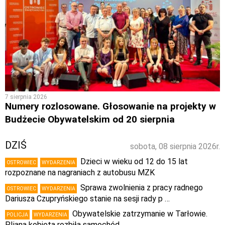
7 sierpnia 2026
Numery rozlosowane. Głosowanie na projekty w
Budżecie Obywatelskim od 20 sierpnia
DZIŚ
sobota, 08 sierpnia 2026r.
Dzieci w wieku od 12 do 15 lat
OSTROWIEC
WYDARZENIA
rozpoznane na nagraniach z autobusu MZK
Sprawa zwolnienia z pracy radnego
OSTROWIEC
WYDARZENIA
Dariusza Czupryńskiego stanie na sesji rady p …
Obywatelskie zatrzymanie w Tarłowie.
POLICJA
WYDARZENIA
PIjana kobieta rozbiła samochód