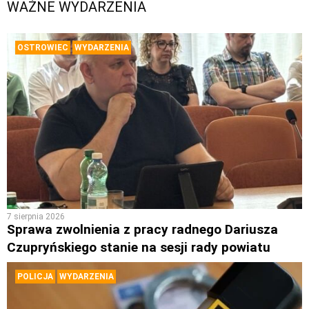
WAŻNE WYDARZENIA
OSTROWIEC
WYDARZENIA
7 sierpnia 2026
Sprawa zwolnienia z pracy radnego Dariusza
Czupryńskiego stanie na sesji rady powiatu
POLICJA
WYDARZENIA