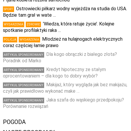
Ostrowiecki piłkarz wodny wyjeżdża na studia do USA.
SPORT
Będzie tam grał w wate …
’Wiedza, która ratuje życie’. Kolejne
WYDARZENIA
ZDROWIE
spotkanie profilaktyki raka …
Młodzież na hulajnogach elektrycznych
POLICJA
WYDARZENIA
coraz częściej łamie prawo
Dla kogo obrączki z białego złota?
ARTYKUŁ SPONSOROWANY
Poradnik od Marko
Kredyt hipoteczny ze stałym
ARTYKUŁ SPONSOROWANY
oprocentowaniem – dla kogo to dobry wybór?
Makijaż, który wygląda jak bez makijażu,
ARTYKUŁ SPONSOROWANY
czyli jak prawidłowo wykonać make …
Jaka szafa do wąskiego przedpokoju?
ARTYKUŁ SPONSOROWANY
Porównanie rozwiązań
POGODA