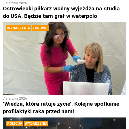
7 sierpnia 2026
Ostrowiecki piłkarz wodny wyjeżdża na studia
do USA. Będzie tam grał w waterpolo
WYDARZENIA
ZDROWIE
7 sierpnia 2026
’Wiedza, która ratuje życie’. Kolejne spotkanie
profilaktyki raka przed nami
POLICJA
WYDARZENIA