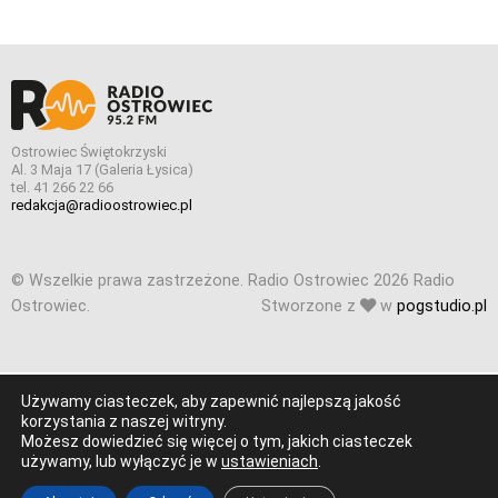
Ostrowiec Świętokrzyski
Al. 3 Maja 17 (Galeria Łysica)
tel. 41 266 22 66
redakcja@radioostrowiec.pl
© Wszelkie prawa zastrzeżone. Radio Ostrowiec 2026 Radio
Ostrowiec.
Stworzone z
w
pogstudio.pl
Używamy ciasteczek, aby zapewnić najlepszą jakość
korzystania z naszej witryny.
Możesz dowiedzieć się więcej o tym, jakich ciasteczek
używamy, lub wyłączyć je w
ustawieniach
.