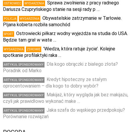
Sprawa zwolnienia z pracy radnego
OSTROWIEC
WYDARZENIA
Dariusza Czupryńskiego stanie na sesji rady p …
Obywatelskie zatrzymanie w Tarłowie.
POLICJA
WYDARZENIA
PIjana kobieta rozbiła samochód
Ostrowiecki piłkarz wodny wyjeżdża na studia do USA.
SPORT
Będzie tam grał w wate …
’Wiedza, która ratuje życie’. Kolejne
WYDARZENIA
ZDROWIE
spotkanie profilaktyki raka …
Dla kogo obrączki z białego złota?
ARTYKUŁ SPONSOROWANY
Poradnik od Marko
Kredyt hipoteczny ze stałym
ARTYKUŁ SPONSOROWANY
oprocentowaniem – dla kogo to dobry wybór?
Makijaż, który wygląda jak bez makijażu,
ARTYKUŁ SPONSOROWANY
czyli jak prawidłowo wykonać make …
Jaka szafa do wąskiego przedpokoju?
ARTYKUŁ SPONSOROWANY
Porównanie rozwiązań