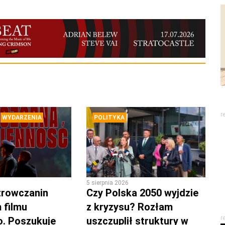
r
WYDARZENIA
POLITYKA
5 sierpnia 2026
trowczanin
Czy Polska 2050 wyjdzie
 filmu
z kryzysu? Rozłam
r
. Poszukuje
uszczuplił struktury w