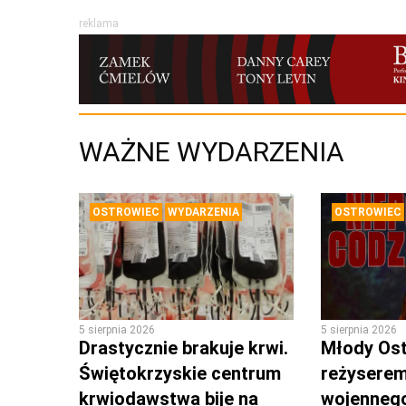
reklama
WAŻNE WYDARZENIA
OSTROWIEC
WYDARZENIA
OSTROWIEC
5 sierpnia 2026
5 sierpnia 2026
Drastycznie brakuje krwi.
Młody Os
Świętokrzyskie centrum
reżyserem
krwiodawstwa bije na
wojennego