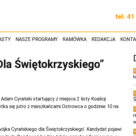
tel. 4
ASTY
NASZE PROGRAMY
RAMÓWKA
REDAKCJA
KONT
la Świętokrzyskiego”
h
Adam Cyrański startujący z miejsca 2 listy Koalicji
Ś
ka się jutro z mieszkańcami Ostrowca o godzinie 10 na
r
w
jka Cyrańskiego dla Świętokrzyskiego’. Kandydat pojawi