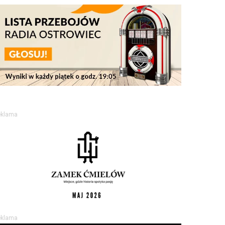
eklama
eklama