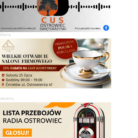
eklama
olecamy