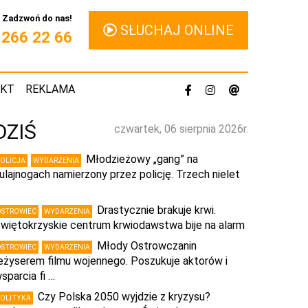
Zadzwoń do nas!
SŁUCHAJ ONLINE
1 266 22 66
AKT
REKLAMA
DZIŚ
czwartek, 06 sierpnia 2026r.
Młodzieżowy „gang” na
POLICJA
WYDARZENIA
ulajnogach namierzony przez policję. Trzech nielet
…
Drastycznie brakuje krwi.
OSTROWIEC
WYDARZENIA
więtokrzyskie centrum krwiodawstwa bije na alarm
Młody Ostrowczanin
OSTROWIEC
WYDARZENIA
eżyserem filmu wojennego. Poszukuje aktorów i
sparcia fi …
Czy Polska 2050 wyjdzie z kryzysu?
POLITYKA