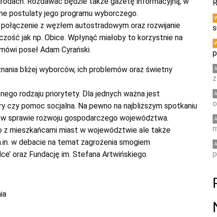
grodach. Rozdawać będzie także gazetę informacyjną, w
R
ne postulaty jego programu wyborczego.
 połączenie z węzłem autostradowym oraz rozwijanie
s
czość jak np. Obice. Wpłynąć miałoby to korzystnie na
ówi poseł Adam Cyrański.
p
znania bliżej wyborców, ich problemów oraz świetny
z
nego rodzaju priorytety. Dla jednych ważna jest
o
tury czy pomoc socjalna. Na pewno na najbliższym spotkaniu
ę w sprawie rozwoju gospodarczego województwa.
m
lko z mieszkańcami miast w województwie ale także
.in. w debacie na temat zagrożenia smogiem
p
ce’ oraz Fundację im. Stefana Artwińskiego.
ia