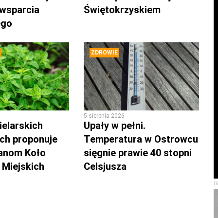
 wsparcia
Świętokrzyskiem
ego
ZDROWIE
5 sierpnia 2026
ielarskich
Upały w pełni.
ch proponuje
Temperatura w Ostrowcu
anom Koło
sięgnie prawie 40 stopni
Miejskich
Celsjusza
r