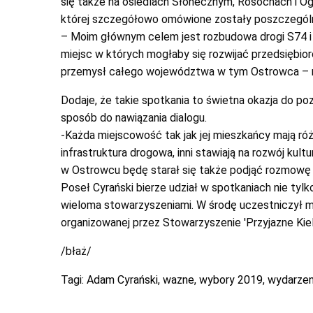
się także na osiedlach Słonecznym, Rosochach i O
której szczegółowo omówione zostały poszczegól
– Moim głównym celem jest rozbudowa drogi S74 i
miejsc w których mogłaby się rozwijać przedsiębior
przemysł całego województwa w tym Ostrowca – m
Dodaje, że takie spotkania to świetna okazja do po
sposób do nawiązania dialogu.
-Każda miejscowość tak jak jej mieszkańcy mają róż
infrastruktura drogowa, inni stawiają na rozwój kul
w Ostrowcu będę starał się także podjąć rozmow
Poseł Cyrański bierze udział w spotkaniach nie ty
wieloma stowarzyszeniami. W środę uczestniczył m
organizowanej przez Stowarzyszenie 'Przyjazne Kiel
/błaż/
Tagi:
Adam Cyrański
,
wazne
,
wybory 2019
,
wydarzen