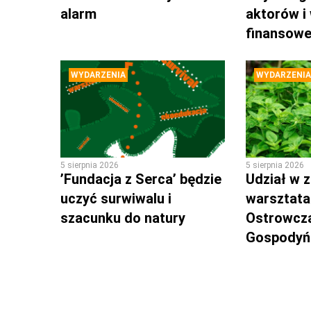
alarm
aktorów i
finansow
WYDARZENIA
WYDARZENIA
5 sierpnia 2026
5 sierpnia 2026
’Fundacja z Serca’ będzie
Udział w z
uczyć surwiwalu i
warsztata
szacunku do natury
Ostrowcz
Gospodyń 