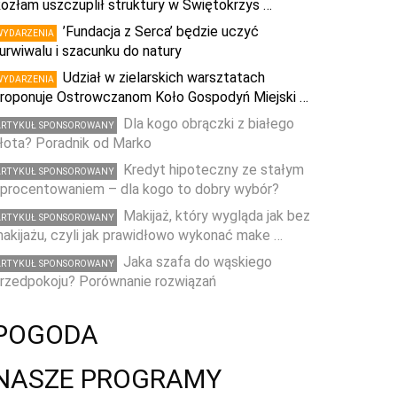
ozłam uszczuplił struktury w Świętokrzys …
’Fundacja z Serca’ będzie uczyć
WYDARZENIA
urwiwalu i szacunku do natury
Udział w zielarskich warsztatach
WYDARZENIA
roponuje Ostrowczanom Koło Gospodyń Miejski …
Dla kogo obrączki z białego
ARTYKUŁ SPONSOROWANY
łota? Poradnik od Marko
Kredyt hipoteczny ze stałym
ARTYKUŁ SPONSOROWANY
procentowaniem – dla kogo to dobry wybór?
Makijaż, który wygląda jak bez
ARTYKUŁ SPONSOROWANY
akijażu, czyli jak prawidłowo wykonać make …
Jaka szafa do wąskiego
ARTYKUŁ SPONSOROWANY
rzedpokoju? Porównanie rozwiązań
POGODA
NASZE PROGRAMY