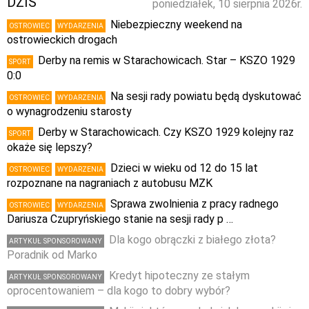
DZIŚ
poniedziałek, 10 sierpnia 2026r.
Niebezpieczny weekend na
OSTROWIEC
WYDARZENIA
ostrowieckich drogach
Derby na remis w Starachowicach. Star – KSZO 1929
SPORT
0:0
Na sesji rady powiatu będą dyskutować
OSTROWIEC
WYDARZENIA
o wynagrodzeniu starosty
Derby w Starachowicach. Czy KSZO 1929 kolejny raz
SPORT
okaże się lepszy?
Dzieci w wieku od 12 do 15 lat
OSTROWIEC
WYDARZENIA
rozpoznane na nagraniach z autobusu MZK
Sprawa zwolnienia z pracy radnego
OSTROWIEC
WYDARZENIA
Dariusza Czupryńskiego stanie na sesji rady p …
Dla kogo obrączki z białego złota?
ARTYKUŁ SPONSOROWANY
Poradnik od Marko
Kredyt hipoteczny ze stałym
ARTYKUŁ SPONSOROWANY
oprocentowaniem – dla kogo to dobry wybór?