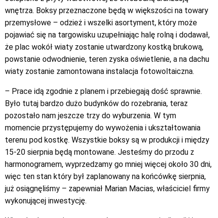
wnętrza. Boksy przeznaczone będą w większości na towary
przemysłowe – odzież i wszelki asortyment, który może
pojawiać się na targowisku uzupełniając halę rolną i dodawał,
że plac wokół wiaty zostanie utwardzony kostką brukową,
powstanie odwodnienie, teren zyska oświetlenie, a na dachu
wiaty zostanie zamontowana instalacja fotowoltaiczna.
– Prace idą zgodnie z planem i przebiegają dość sprawnie.
Było tutaj bardzo dużo budynków do rozebrania, teraz
pozostało nam jeszcze trzy do wyburzenia. W tym
momencie przystępujemy do wywożenia i ukształtowania
terenu pod kostkę. Wszystkie boksy są w produkcji i między
15-20 sierpnia będą montowane. Jesteśmy do przodu z
harmonogramem, wyprzedzamy go mniej więcej około 30 dni,
więc ten stan który był zaplanowany na końcówkę sierpnia,
już osiągnęliśmy – zapewniał Marian Macias, właściciel firmy
wykonującej inwestycję.