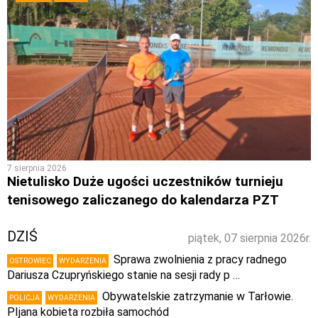
7 sierpnia 2026
Nietulisko Duże ugości uczestników turnieju
tenisowego zaliczanego do kalendarza PZT
DZIŚ
piątek, 07 sierpnia 2026r.
Sprawa zwolnienia z pracy radnego
OSTROWIEC
WYDARZENIA
Dariusza Czupryńskiego stanie na sesji rady p …
Obywatelskie zatrzymanie w Tarłowie.
POLICJA
WYDARZENIA
PIjana kobieta rozbiła samochód