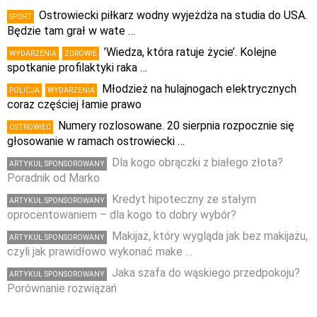
Ostrowiecki piłkarz wodny wyjeżdża na studia do USA.
SPORT
Będzie tam grał w wate …
’Wiedza, która ratuje życie’. Kolejne
WYDARZENIA
ZDROWIE
spotkanie profilaktyki raka …
Młodzież na hulajnogach elektrycznych
POLICJA
WYDARZENIA
coraz częściej łamie prawo
Numery rozlosowane. 20 sierpnia rozpocznie się
OSTROWIEC
głosowanie w ramach ostrowiecki …
Dla kogo obrączki z białego złota?
ARTYKUŁ SPONSOROWANY
Poradnik od Marko
Kredyt hipoteczny ze stałym
ARTYKUŁ SPONSOROWANY
oprocentowaniem – dla kogo to dobry wybór?
Makijaż, który wygląda jak bez makijażu,
ARTYKUŁ SPONSOROWANY
czyli jak prawidłowo wykonać make …
Jaka szafa do wąskiego przedpokoju?
ARTYKUŁ SPONSOROWANY
Porównanie rozwiązań