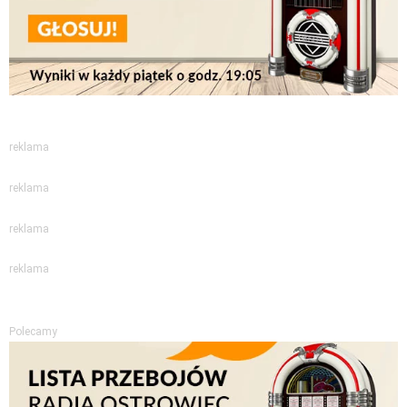
reklama
reklama
reklama
reklama
Polecamy