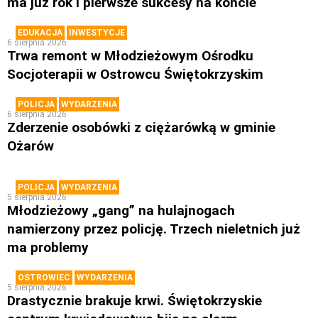
ma już rok i pierwsze sukcesy na koncie
EDUKACJA
INWESTYCJE
6 sierpnia 2026
Trwa remont w Młodzieżowym Ośrodku
Socjoterapii w Ostrowcu Świętokrzyskim
POLICJA
WYDARZENIA
6 sierpnia 2026
Zderzenie osobówki z ciężarówką w gminie
Ożarów
POLICJA
WYDARZENIA
5 sierpnia 2026
Młodzieżowy „gang” na hulajnogach
namierzony przez policję. Trzech nieletnich już
ma problemy
OSTROWIEC
WYDARZENIA
5 sierpnia 2026
Drastycznie brakuje krwi. Świętokrzyskie