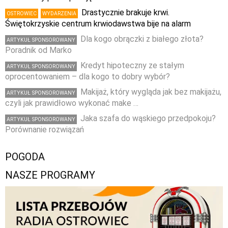
Drastycznie brakuje krwi.
OSTROWIEC
WYDARZENIA
Świętokrzyskie centrum krwiodawstwa bije na alarm
Dla kogo obrączki z białego złota?
ARTYKUŁ SPONSOROWANY
Poradnik od Marko
Kredyt hipoteczny ze stałym
ARTYKUŁ SPONSOROWANY
oprocentowaniem – dla kogo to dobry wybór?
Makijaż, który wygląda jak bez makijażu,
ARTYKUŁ SPONSOROWANY
czyli jak prawidłowo wykonać make …
Jaka szafa do wąskiego przedpokoju?
ARTYKUŁ SPONSOROWANY
Porównanie rozwiązań
POGODA
NASZE PROGRAMY