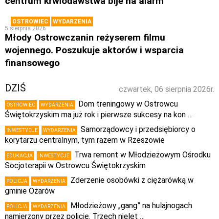
centrum krwiodawstwa bije na alarm
OSTROWIEC
WYDARZENIA
5 sierpnia 2026
Młody Ostrowczanin reżyserem filmu
wojennego. Poszukuje aktorów i wsparcia
finansowego
DZIŚ
czwartek, 06 sierpnia 2026r.
Dom treningowy w Ostrowcu
OSTROWIEC
WYDARZENIA
Świętokrzyskim ma już rok i pierwsze sukcesy na kon …
Samorządowcy i przedsiębiorcy o
INWESTYCJE
WYDARZENIA
korytarzu centralnym, tym razem w Rzeszowie
Trwa remont w Młodzieżowym Ośrodku
EDUKACJA
INWESTYCJE
Socjoterapii w Ostrowcu Świętokrzyskim
Zderzenie osobówki z ciężarówką w
POLICJA
WYDARZENIA
gminie Ożarów
Młodzieżowy „gang” na hulajnogach
POLICJA
WYDARZENIA
namierzony przez policję. Trzech nielet …