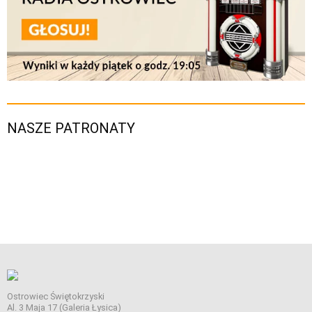
NASZE PATRONATY
Ostrowiec Świętokrzyski
Al. 3 Maja 17 (Galeria Łysica)