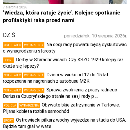
7 sierpnia 2026
’Wiedza, która ratuje życie’. Kolejne spotkanie
profilaktyki raka przed nami
DZIŚ
poniedziałek, 10 sierpnia 2026r.
Na sesji rady powiatu będą dyskutować
OSTROWIEC
WYDARZENIA
o wynagrodzeniu starosty
Derby w Starachowicach. Czy KSZO 1929 kolejny raz
SPORT
okaże się lepszy?
Dzieci w wieku od 12 do 15 lat
OSTROWIEC
WYDARZENIA
rozpoznane na nagraniach z autobusu MZK
Sprawa zwolnienia z pracy radnego
OSTROWIEC
WYDARZENIA
Dariusza Czupryńskiego stanie na sesji rady p …
Obywatelskie zatrzymanie w Tarłowie.
POLICJA
WYDARZENIA
PIjana kobieta rozbiła samochód
Ostrowiecki piłkarz wodny wyjeżdża na studia do USA.
SPORT
Będzie tam grał w wate …