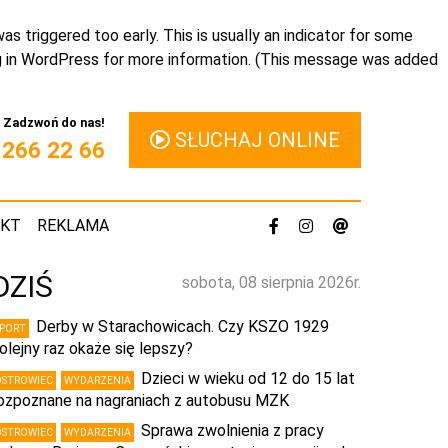
s triggered too early. This is usually an indicator for some
 in WordPress
for more information. (This message was added
Zadzwoń do nas!
SŁUCHAJ ONLINE
1 266 22 66
AKT
REKLAMA
DZIŚ
sobota, 08 sierpnia 2026r.
Derby w Starachowicach. Czy KSZO 1929
SPORT
olejny raz okaże się lepszy?
Dzieci w wieku od 12 do 15 lat
OSTROWIEC
WYDARZENIA
ozpoznane na nagraniach z autobusu MZK
Sprawa zwolnienia z pracy
OSTROWIEC
WYDARZENIA