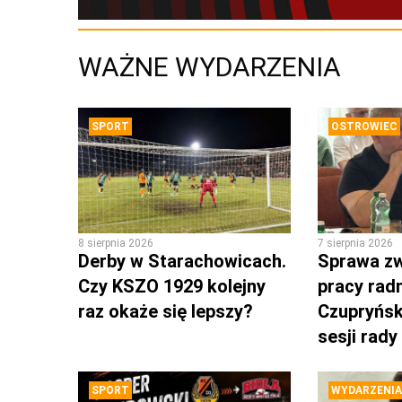
WAŻNE WYDARZENIA
SPORT
OSTROWIEC
8 sierpnia 2026
7 sierpnia 2026
Derby w Starachowicach.
Sprawa zw
Czy KSZO 1929 kolejny
pracy rad
raz okaże się lepszy?
Czupryńsk
sesji rady
SPORT
WYDARZENIA