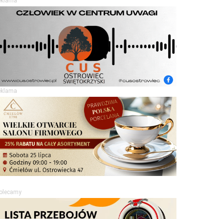
eklama
eklama
olecamy