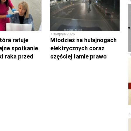
r
7 sierpnia 2026
tóra ratuje
Młodzież na hulajnogach
lejne spotkanie
elektrycznych coraz
r
ki raka przed
częściej łamie prawo
P