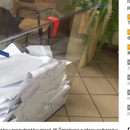
r
p
T
d
K
z
o
m
p