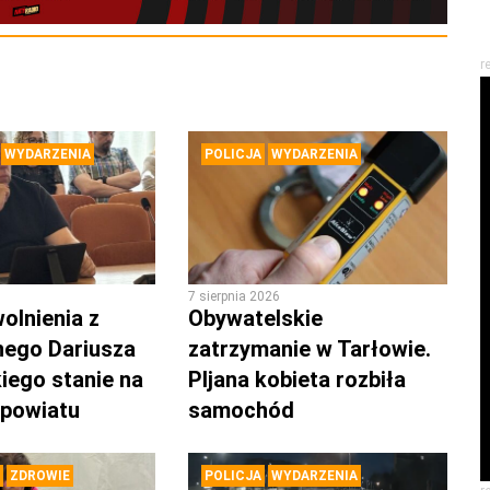
r
WYDARZENIA
POLICJA
WYDARZENIA
7 sierpnia 2026
olnienia z
Obywatelskie
nego Dariusza
zatrzymanie w Tarłowie.
iego stanie na
PIjana kobieta rozbiła
 powiatu
samochód
ZDROWIE
POLICJA
WYDARZENIA