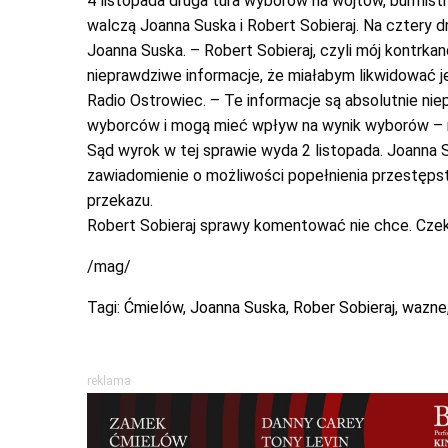
4 listopada druga tura wyborów na wójtów, burmis
walczą Joanna Suska i Robert Sobieraj. Na cztery
Joanna Suska. – Robert Sobieraj, czyli mój kontr
nieprawdziwe informacje, że miałabym likwidować j
Radio Ostrowiec. – Te informacje są absolutnie ni
wyborców i mogą mieć wpływ na wynik wyborów – 
Sąd wyrok w tej sprawie wyda 2 listopada. Joanna 
zawiadomienie o możliwości popełnienia przestęp
przekazu.
Robert Sobieraj sprawy komentować nie chce. Czeka
/mag/
Tagi:
Ćmielów
,
Joanna Suska
,
Rober Sobieraj
,
wazne
reklama