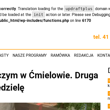
correctly
. Translation loading for the
updraftplus
domain wa
ld be loaded at the
init
action or later. Please see
Debugging
ublic_html/wp-includes/functions.php
on line
6170
tel. 4
ASTY
NASZE PROGRAMY
RAMÓWKA
REDAKCJA
KONT
czym w Ćmielowie. Druga
edzielę
k
r