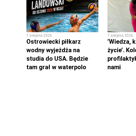
7 sierpnia 2026
7 sierpnia 2026
Ostrowiecki piłkarz
’Wiedza, k
wodny wyjeżdża na
życie’. Ko
studia do USA. Będzie
profilakty
tam grał w waterpolo
nami