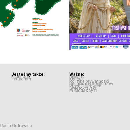
Jesteśmy także:
Ważne:
Facebook
Reklama
Instagram
Kariera
Polityka prywatności
Regulaminy konkursów
Praca Ostrowiec
Świętokrzyski
Pracodawcy IT
6 Radio Ostrowiec.