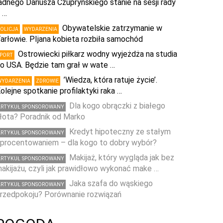
adnego Dariusza Czupryńskiego stanie na sesji rady
 …
Obywatelskie zatrzymanie w
POLICJA
WYDARZENIA
arłowie. PIjana kobieta rozbiła samochód
Ostrowiecki piłkarz wodny wyjeżdża na studia
SPORT
o USA. Będzie tam grał w wate …
’Wiedza, która ratuje życie’.
WYDARZENIA
ZDROWIE
olejne spotkanie profilaktyki raka …
Dla kogo obrączki z białego
ARTYKUŁ SPONSOROWANY
łota? Poradnik od Marko
Kredyt hipoteczny ze stałym
ARTYKUŁ SPONSOROWANY
procentowaniem – dla kogo to dobry wybór?
Makijaż, który wygląda jak bez
ARTYKUŁ SPONSOROWANY
akijażu, czyli jak prawidłowo wykonać make …
Jaka szafa do wąskiego
ARTYKUŁ SPONSOROWANY
rzedpokoju? Porównanie rozwiązań