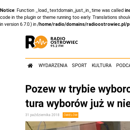
Notice
: Function _load_textdomain_just_in_time was called
in
code in the plugin or theme running too early. Translations shou
in version 6.7.0.) in
/home/radio/domains/radioostrowiec.pl/p
WYDARZENIA
SPORT
KULTURA
PODC
Pozew w trybie wybor
tura wyborów już w ni
31 października 2018
ĆMIELÓW