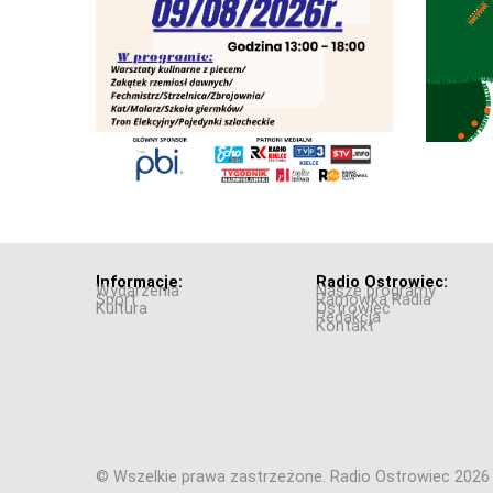
Informacje:
Radio Ostrowiec:
Wydarzenia
Nasze programy
Sport
Ramówka Radia
Kultura
Ostrowiec
Redakcja
Kontakt
© Wszelkie prawa zastrzeżone. Radio Ostrowiec 202