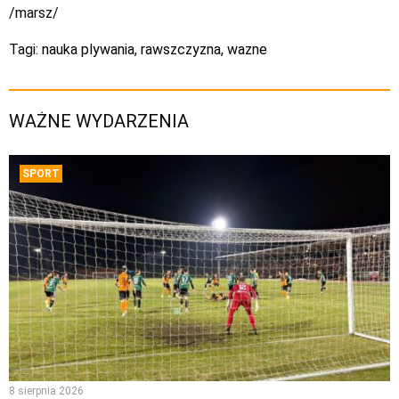
/marsz/
Tagi:
nauka plywania
,
rawszczyzna
,
wazne
WAŻNE WYDARZENIA
SPORT
8 sierpnia 2026