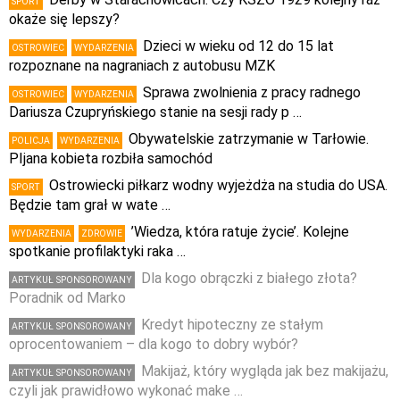
SPORT
okaże się lepszy?
Dzieci w wieku od 12 do 15 lat
OSTROWIEC
WYDARZENIA
rozpoznane na nagraniach z autobusu MZK
Sprawa zwolnienia z pracy radnego
OSTROWIEC
WYDARZENIA
Dariusza Czupryńskiego stanie na sesji rady p …
Obywatelskie zatrzymanie w Tarłowie.
POLICJA
WYDARZENIA
PIjana kobieta rozbiła samochód
Ostrowiecki piłkarz wodny wyjeżdża na studia do USA.
SPORT
Będzie tam grał w wate …
’Wiedza, która ratuje życie’. Kolejne
WYDARZENIA
ZDROWIE
spotkanie profilaktyki raka …
Dla kogo obrączki z białego złota?
ARTYKUŁ SPONSOROWANY
Poradnik od Marko
Kredyt hipoteczny ze stałym
ARTYKUŁ SPONSOROWANY
oprocentowaniem – dla kogo to dobry wybór?
Makijaż, który wygląda jak bez makijażu,
ARTYKUŁ SPONSOROWANY
czyli jak prawidłowo wykonać make …