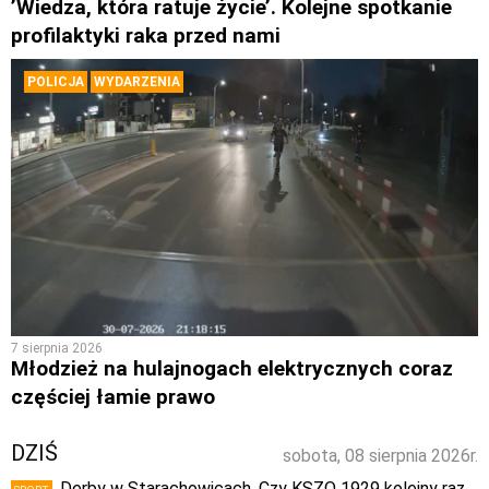
’Wiedza, która ratuje życie’. Kolejne spotkanie
profilaktyki raka przed nami
POLICJA
WYDARZENIA
7 sierpnia 2026
Młodzież na hulajnogach elektrycznych coraz
częściej łamie prawo
DZIŚ
sobota, 08 sierpnia 2026r.
Derby w Starachowicach. Czy KSZO 1929 kolejny raz