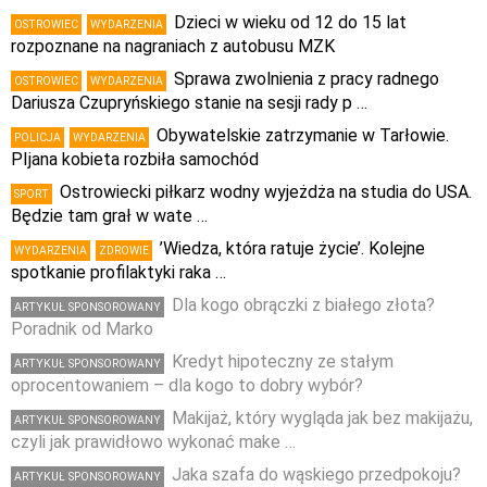
Dzieci w wieku od 12 do 15 lat
OSTROWIEC
WYDARZENIA
rozpoznane na nagraniach z autobusu MZK
Sprawa zwolnienia z pracy radnego
OSTROWIEC
WYDARZENIA
Dariusza Czupryńskiego stanie na sesji rady p …
Obywatelskie zatrzymanie w Tarłowie.
POLICJA
WYDARZENIA
PIjana kobieta rozbiła samochód
Ostrowiecki piłkarz wodny wyjeżdża na studia do USA.
SPORT
Będzie tam grał w wate …
’Wiedza, która ratuje życie’. Kolejne
WYDARZENIA
ZDROWIE
spotkanie profilaktyki raka …
Dla kogo obrączki z białego złota?
ARTYKUŁ SPONSOROWANY
Poradnik od Marko
Kredyt hipoteczny ze stałym
ARTYKUŁ SPONSOROWANY
oprocentowaniem – dla kogo to dobry wybór?
Makijaż, który wygląda jak bez makijażu,
ARTYKUŁ SPONSOROWANY
czyli jak prawidłowo wykonać make …
Jaka szafa do wąskiego przedpokoju?
ARTYKUŁ SPONSOROWANY