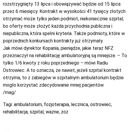
rozstrzygnięty 13 lipca i obowiązywać będzie od 15 lipca
przez 6 miesięcy. Kontrakt w wysokości 41 tysięcy złotych
otrzymać może tylko jeden podmiot, niekoniecznie szpital,
bo oferty może złożyć każda przychodnia publiczna i
niepubliczna, która spełni kryteria. Także podmioty, które w
poprzednich konkursach kontrakty już otrzymały.
Jak mówi dyrektor Kopania, pieniądze, jakie teraz NFZ
przeznaczył na rehabilitację ambulatoryjną są mniejsze. – To
tylko 1/6 kwoty z roku poprzedniego – mówi Radiu
Ostrowiec. A to oznacza, że nawet, jeżeli szpital kontrakt
otrzyma, to z zabiegów w szpitalnym ambulatorium będzie
mogło korzystać zdecydowanie mniej pacjentów.
/mag/
Tagi:
ambulatorium
,
fozjoterapia
,
lecznica
,
ostrowiec
,
rehabilitacja
,
szpital
,
wazne
,
zoz