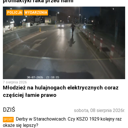
profilaktyki raka przed nami
POLICJA
WYDARZENIA
7 sierpnia 2026
Młodzież na hulajnogach elektrycznych coraz
częściej łamie prawo
DZIŚ
sobota, 08 sierpnia 2026r.
Derby w Starachowicach. Czy KSZO 1929 kolejny raz
SPORT
okaże się lepszy?