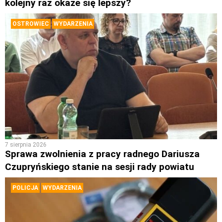
kolejny raz okaże się lepszy?
OSTROWIEC
WYDARZENIA
7 sierpnia 2026
Sprawa zwolnienia z pracy radnego Dariusza
Czupryńskiego stanie na sesji rady powiatu
POLICJA
WYDARZENIA