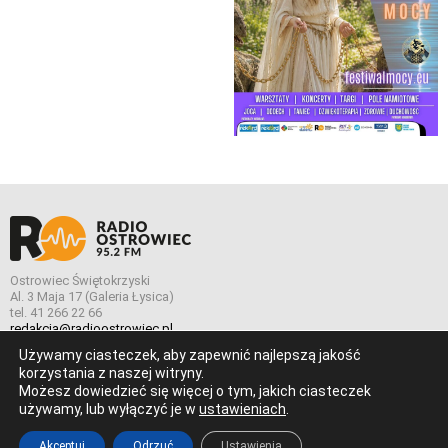
Ostrowiec Świętokrzyski
Al. 3 Maja 17 (Galeria Łysica)
tel. 41 266 22 66
redakcja@radioostrowiec.pl
Używamy ciasteczek, aby zapewnić najlepszą jakość
korzystania z naszej witryny.
Możesz dowiedzieć się więcej o tym, jakich ciasteczek
© Wszelkie prawa zastrzeżone. Radio Ostrowiec 2026 Radio
używamy, lub wyłączyć je w
ustawieniach
.
Ostrowiec.
Stworzone z
w
pogstudio.pl
Akceptuj
Odrzuć
Ustawienia