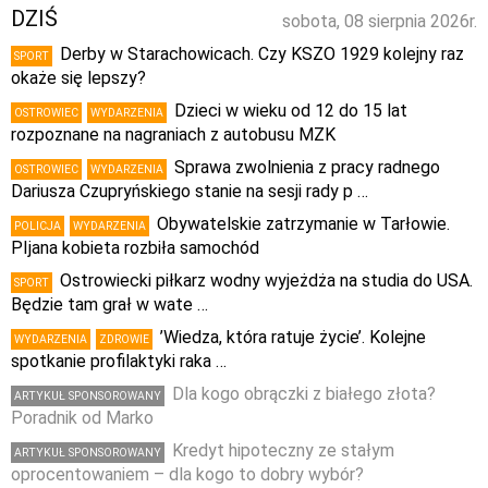
DZIŚ
sobota, 08 sierpnia 2026r.
Derby w Starachowicach. Czy KSZO 1929 kolejny raz
SPORT
okaże się lepszy?
Dzieci w wieku od 12 do 15 lat
OSTROWIEC
WYDARZENIA
rozpoznane na nagraniach z autobusu MZK
Sprawa zwolnienia z pracy radnego
OSTROWIEC
WYDARZENIA
Dariusza Czupryńskiego stanie na sesji rady p …
Obywatelskie zatrzymanie w Tarłowie.
POLICJA
WYDARZENIA
PIjana kobieta rozbiła samochód
Ostrowiecki piłkarz wodny wyjeżdża na studia do USA.
SPORT
Będzie tam grał w wate …
’Wiedza, która ratuje życie’. Kolejne
WYDARZENIA
ZDROWIE
spotkanie profilaktyki raka …
Dla kogo obrączki z białego złota?
ARTYKUŁ SPONSOROWANY
Poradnik od Marko
Kredyt hipoteczny ze stałym
ARTYKUŁ SPONSOROWANY
oprocentowaniem – dla kogo to dobry wybór?