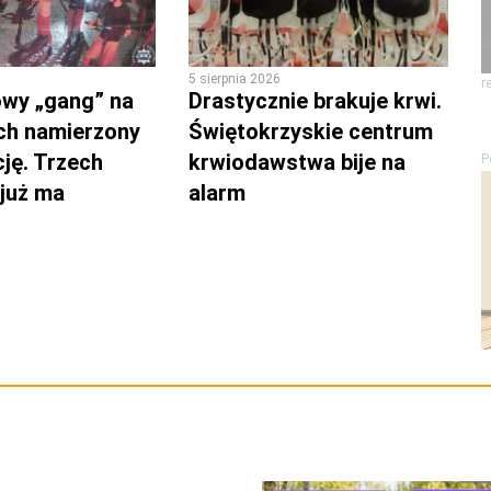
5 sierpnia 2026
r
wy „gang” na
Drastycznie brakuje krwi.
ch namierzony
Świętokrzyskie centrum
cję. Trzech
krwiodawstwa bije na
P
 już ma
alarm