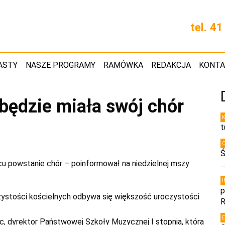
tel. 4
ASTY
NASZE PROGRAMY
RAMÓWKA
REDAKCJA
KONT
będzie miała swój chór
t
Ś
cu powstanie chór – poinformował na niedzielnej mszy
p
zystości kościelnych odbywa się większość uroczystości
R
c, dyrektor Państwowej Szkoły Muzycznej I stopnia, która