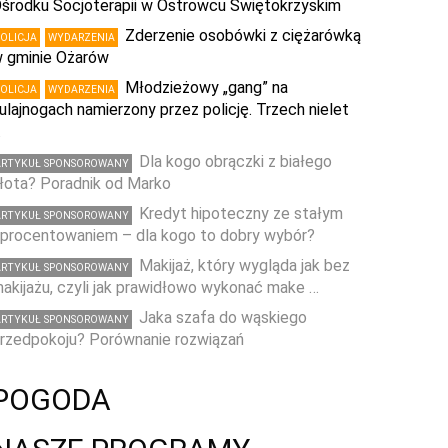
środku Socjoterapii w Ostrowcu Świętokrzyskim
Zderzenie osobówki z ciężarówką
POLICJA
WYDARZENIA
 gminie Ożarów
Młodzieżowy „gang” na
POLICJA
WYDARZENIA
ulajnogach namierzony przez policję. Trzech nielet
…
Dla kogo obrączki z białego
ARTYKUŁ SPONSOROWANY
łota? Poradnik od Marko
Kredyt hipoteczny ze stałym
ARTYKUŁ SPONSOROWANY
procentowaniem – dla kogo to dobry wybór?
Makijaż, który wygląda jak bez
ARTYKUŁ SPONSOROWANY
akijażu, czyli jak prawidłowo wykonać make …
Jaka szafa do wąskiego
ARTYKUŁ SPONSOROWANY
rzedpokoju? Porównanie rozwiązań
POGODA