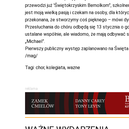
przewodzi już 'Świętokrzyskim Bemolkom”, szkolnem
jest moją wielką pasją i czekam na osoby, dla który
przekonana, że stworzymy coś pięknego – mówi dy
Przesłuchania do chóru odbędą się 13 stycznia o g
ustalane wspólnie, ale wiadomo, że mają odbywać s
„Michael”.
Pierwszy publiczny występ zaplanowano na Święta
/mag/
Tagi:
chor
,
kolegiata
,
wazne
reklama