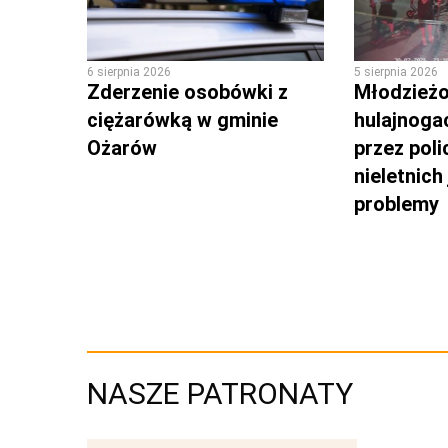
6 sierpnia 2026
5 sierpnia 2026
Zderzenie osobówki z
Młodzieżo
ciężarówką w gminie
hulajnoga
Ożarów
przez poli
nieletnich
problemy
NASZE PATRONATY