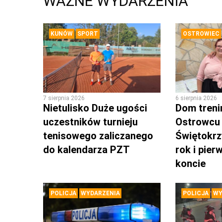
WAŻNE WYDARZENIA
KUNÓW
SPORT
OSTROWIEC
7 sierpnia 2026
6 sierpnia 2026
Nietulisko Duże ugości
Dom tren
uczestników turnieju
Ostrowcu
tenisowego zaliczanego
Świętokrz
do kalendarza PZT
rok i pie
koncie
POLICJA
WYDARZENIA
POLICJA
WY