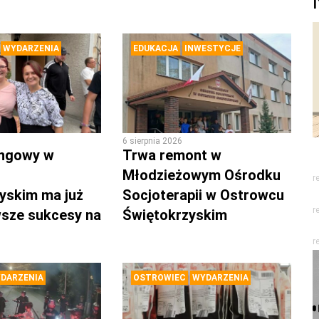
WYDARZENIA
EDUKACJA
INWESTYCJE
6 sierpnia 2026
ingowy w
Trwa remont w
Młodzieżowym Ośrodku
r
yskim ma już
Socjoterapii w Ostrowcu
r
rwsze sukcesy na
Świętokrzyskim
r
DARZENIA
OSTROWIEC
WYDARZENIA