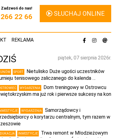
Zadzwoń do nas!
SŁUCHAJ ONLINE
1 266 22 66
AKT
REKLAMA
DZIŚ
piątek, 07 sierpnia 2026r.
Nietulisko Duże ugości uczestników
KUNÓW
SPORT
urnieju tenisowego zaliczanego do kalenda …
Dom treningowy w Ostrowcu
OSTROWIEC
WYDARZENIA
więtokrzyskim ma już rok i pierwsze sukcesy na kon
…
Samorządowcy i
INWESTYCJE
WYDARZENIA
rzedsiębiorcy o korytarzu centralnym, tym razem w
zeszowie
Trwa remont w Młodzieżowym
EDUKACJA
INWESTYCJE