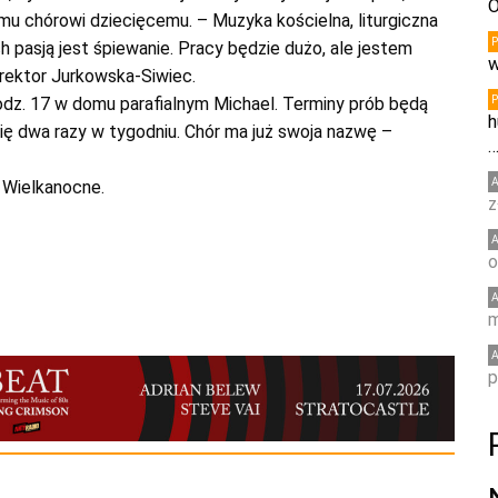
O
u chórowi dziecięcemu. – Muzyka kościelna, liturgiczna
ch pasją jest śpiewanie. Pracy będzie dużo, ale jestem
w
rektor Jurkowska-Siwiec.
odz. 17 w domu parafialnym Michael. Terminy prób będą
h
ię dwa razy w tygodniu. Chór ma już swoja nazwę –
 Wielkanocne.
z
o
m
p