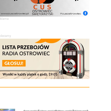
eklama
olecamy