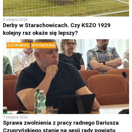
8 sierpnia 2026
Derby w Starachowicach. Czy KSZO 1929
kolejny raz okaże się lepszy?
OSTROWIEC
WYDARZENIA
7 sierpnia 2026
Sprawa zwolnienia z pracy radnego Dariusza
Czupryńskiego stanie na sesji rady powiatu