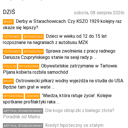
DZIŚ
sobota, 08 sierpnia 2026r.
Derby w Starachowicach. Czy KSZO 1929 kolejny raz
SPORT
okaże się lepszy?
Dzieci w wieku od 12 do 15 lat
OSTROWIEC
WYDARZENIA
rozpoznane na nagraniach z autobusu MZK
Sprawa zwolnienia z pracy radnego
OSTROWIEC
WYDARZENIA
Dariusza Czupryńskiego stanie na sesji rady p …
Obywatelskie zatrzymanie w Tarłowie.
POLICJA
WYDARZENIA
PIjana kobieta rozbiła samochód
Ostrowiecki piłkarz wodny wyjeżdża na studia do USA.
SPORT
Będzie tam grał w wate …
’Wiedza, która ratuje życie’. Kolejne
WYDARZENIA
ZDROWIE
spotkanie profilaktyki raka …
Dla kogo obrączki z białego złota?
ARTYKUŁ SPONSOROWANY
Poradnik od Marko
Kredyt hipoteczny ze stałym
ARTYKUŁ SPONSOROWANY