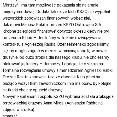
Mistrzyń i ma tam możliwość pokazania się na arenie
międzynarodowej. Dodała także, że klub KSZO nie wypełnił
wszystkich zobowiązań finansowych wobec niej.
Jak mówi Mariusz Rokita, prezes KSZO Ostrowiec S.A.
'drobne zaległości finansowe’ dotyczą okresu kiedy nie był
prezesem Klubu. – Jesteśmy w trakcie rozwiązywania
kontraktu z Agnieszką Rabką. Dżentelmeńsko zgodziliśmy
się, by mogła zagrać w meczu w minioną sobotę w nowej
drużynie, bo dużo zrobiła dla naszego Klubu, nie chcieliśmy
blokować jej kariery – tłumaczy. I dodaje, że czekają na
formalne rozwiązanie umowy z menadżerem Agnieszki Rabki.
Prezes Rokita zapewnia też, że obecnie Klub płaci na
bieżąco wszystkim zawodniczkom i nie ma obaw, by kolejne
siatkarki chciały opuścić drużynę.
Nowym kapitanem zespołu KSZO wybrana została atakująca
ostrowieckiej drużyny Anna Miros. (Agnieszka Rabka na
zdjęciu w środku)
/marsz/