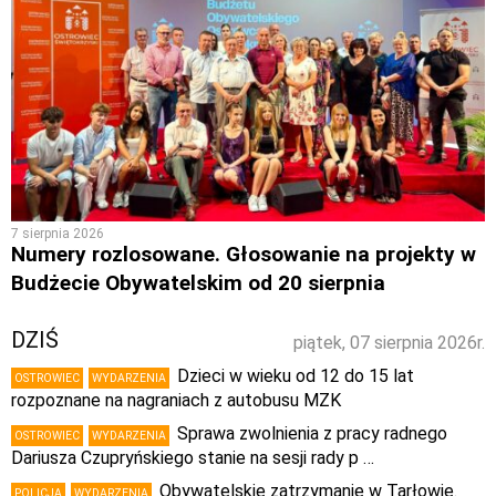
7 sierpnia 2026
Numery rozlosowane. Głosowanie na projekty w
Budżecie Obywatelskim od 20 sierpnia
DZIŚ
piątek, 07 sierpnia 2026r.
Dzieci w wieku od 12 do 15 lat
OSTROWIEC
WYDARZENIA
rozpoznane na nagraniach z autobusu MZK
Sprawa zwolnienia z pracy radnego
OSTROWIEC
WYDARZENIA
Dariusza Czupryńskiego stanie na sesji rady p …
Obywatelskie zatrzymanie w Tarłowie.
POLICJA
WYDARZENIA