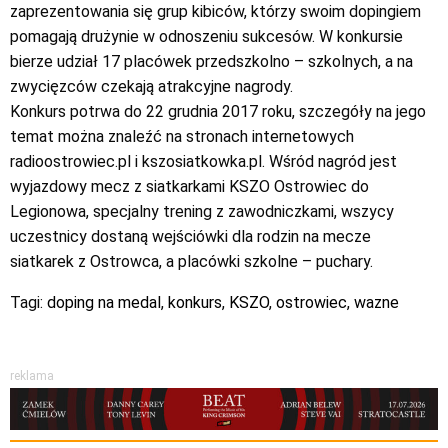
zaprezentowania się grup kibiców, którzy swoim dopingiem
pomagają drużynie w odnoszeniu sukcesów. W konkursie
bierze udział 17 placówek przedszkolno – szkolnych, a na
zwycięzców czekają atrakcyjne nagrody.
Konkurs potrwa do 22 grudnia 2017 roku, szczegóły na jego
temat można znaleźć na stronach internetowych
radioostrowiec.pl i kszosiatkowka.pl. Wśród nagród jest
wyjazdowy mecz z siatkarkami KSZO Ostrowiec do
Legionowa, specjalny trening z zawodniczkami, wszycy
uczestnicy dostaną wejściówki dla rodzin na mecze
siatkarek z Ostrowca, a placówki szkolne – puchary.
Tagi:
doping na medal
,
konkurs
,
KSZO
,
ostrowiec
,
wazne
reklama