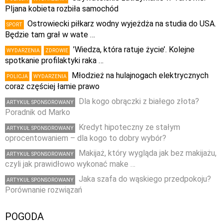
PIjana kobieta rozbiła samochód
Ostrowiecki piłkarz wodny wyjeżdża na studia do USA.
SPORT
Będzie tam grał w wate …
’Wiedza, która ratuje życie’. Kolejne
WYDARZENIA
ZDROWIE
spotkanie profilaktyki raka …
Młodzież na hulajnogach elektrycznych
POLICJA
WYDARZENIA
coraz częściej łamie prawo
Dla kogo obrączki z białego złota?
ARTYKUŁ SPONSOROWANY
Poradnik od Marko
Kredyt hipoteczny ze stałym
ARTYKUŁ SPONSOROWANY
oprocentowaniem – dla kogo to dobry wybór?
Makijaż, który wygląda jak bez makijażu,
ARTYKUŁ SPONSOROWANY
czyli jak prawidłowo wykonać make …
Jaka szafa do wąskiego przedpokoju?
ARTYKUŁ SPONSOROWANY
Porównanie rozwiązań
POGODA