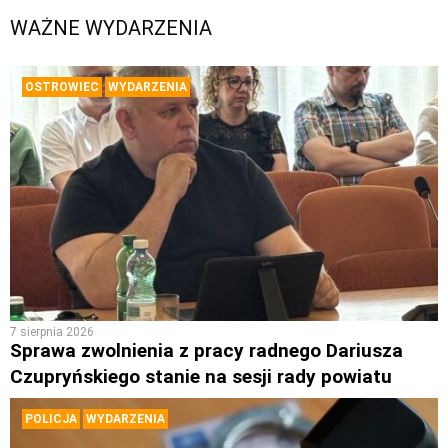
WAŻNE WYDARZENIA
OSTROWIEC
WYDARZENIA
7 sierpnia 2026
Sprawa zwolnienia z pracy radnego Dariusza
Czupryńskiego stanie na sesji rady powiatu
POLICJA
WYDARZENIA