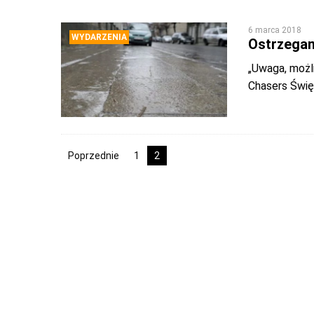
6 marca 2018
WYDARZENIA
Ostrzegam
„Uwaga, możl
Chasers Świę
Poprzednie
1
2