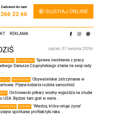
Zadzwoń do nas!
SŁUCHAJ ONLINE
1 266 22 66
AKT
REKLAMA
DZIŚ
piątek, 07 sierpnia 2026r.
Sprawa zwolnienia z pracy
OSTROWIEC
WYDARZENIA
adnego Dariusza Czupryńskiego stanie na sesji rady
 …
Obywatelskie zatrzymanie w
POLICJA
WYDARZENIA
arłowie. PIjana kobieta rozbiła samochód
Ostrowiecki piłkarz wodny wyjeżdża na studia
SPORT
o USA. Będzie tam grał w wate …
’Wiedza, która ratuje życie’.
WYDARZENIA
ZDROWIE
olejne spotkanie profilaktyki raka …