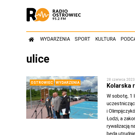
WYDARZENIA
SPORT
KULTURA
PODC
ulice
28 czerwca 2023
OSTROWIEC
WYDARZENIA
Kolarska 
W sobotę, 1 
uczestnicząc
i Olimpijczyk
Łodzi, a zako
rywalizacją n
będą utrudni