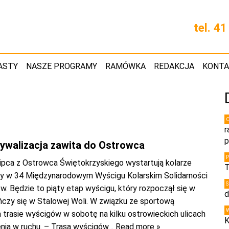
tel. 4
ASTY
NASZE PROGRAMY
RAMÓWKA
REDAKCJA
KONT
r
p
rywalizacja zawita do Ostrowca
lipca z Ostrowca Świętokrzyskiego wystartują kolarze
T
y w 34 Międzynarodowym Wyścigu Kolarskim Solidarności
ów. Będzie to piąty etap wyścigu, który rozpoczął się w
d
ńczy się w Stalowej Woli. W związku ze sportową
a trasie wyścigów w sobotę na kilku ostrowieckich ulicach
K
enia w ruchu. – Trasa wyścigów
… Read more »