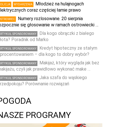
Młodzież na hulajnogach
POLICJA
WYDARZENIA
lektrycznych coraz częściej łamie prawo
Numery rozlosowane. 20 sierpnia
OSTROWIEC
ozpocznie się głosowanie w ramach ostrowiecki …
Dla kogo obrączki z białego
ARTYKUŁ SPONSOROWANY
łota? Poradnik od Marko
Kredyt hipoteczny ze stałym
ARTYKUŁ SPONSOROWANY
procentowaniem – dla kogo to dobry wybór?
Makijaż, który wygląda jak bez
ARTYKUŁ SPONSOROWANY
akijażu, czyli jak prawidłowo wykonać make …
Jaka szafa do wąskiego
ARTYKUŁ SPONSOROWANY
rzedpokoju? Porównanie rozwiązań
POGODA
NASZE PROGRAMY