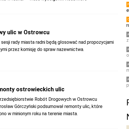
e
r
y ulic w Ostrowcu
z
j sesji rady miasta radni będą głosować nad propozycjami
ymi przez komisję do spraw nazewnictwa.
o
m
p
monty ostrowieckich ulic
rzedsiębiorstwie Robót Drogowych w Ostrowcu
rosław Górczyński podsumował remonty ulic, które
no w minionym roku na terenie miasta.