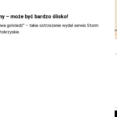
y – może być bardzo ślisko!
iwa gołoledź” – takie ostrzeżenie wydał serwis Storm
tokrzyskie.
r
r