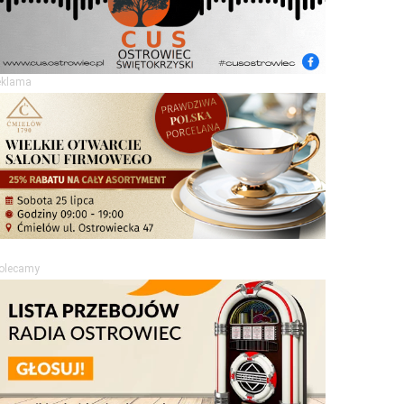
eklama
olecamy