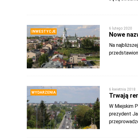
6 lutego 2020
INWESTYCJE
Nowe nazw
Na najbliższe
przedstawion
6 kwietnia 2018
WYDARZENIA
Trwają re
W Miejskim P
prezydent Ja
przeprowadzo