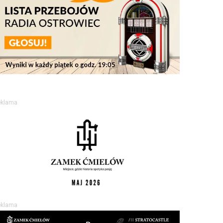
eklama
eklama