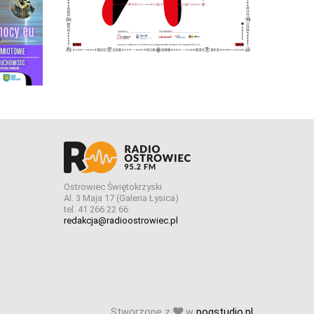
Ostrowiec Świętokrzyski
Al. 3 Maja 17 (Galeria Łysica)
tel. 41 266 22 66
redakcja@radioostrowiec.pl
Stworzone z
w
pogstudio.pl