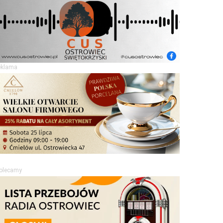
eklama
olecamy