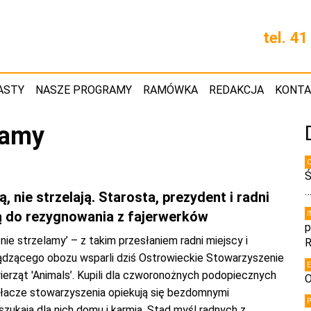
tel. 4
ASTY
NASZE PROGRAMY
RAMÓWKA
REDAKCJA
KONT
lamy
Ś
, nie strzelają. Starosta, prezydent i radni
 do rezygnowania z fajerwerków
p
nie strzelamy’ – z takim przesłaniem radni miejscy i
R
ądzącego obozu wsparli dziś Ostrowieckie Stowarzyszenie
ierząt 'Animals’. Kupili dla czworonożnych podopiecznych
O
ałacze stowarzyszenia opiekują się bezdomnymi
szukają dla nich domu i karmią. Stąd myśl radnych z