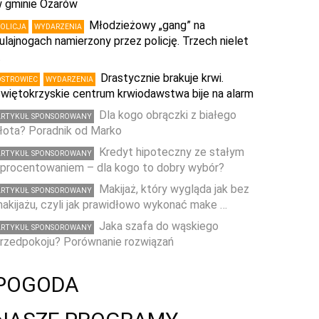
 gminie Ożarów
Młodzieżowy „gang” na
POLICJA
WYDARZENIA
ulajnogach namierzony przez policję. Trzech nielet
…
Drastycznie brakuje krwi.
OSTROWIEC
WYDARZENIA
więtokrzyskie centrum krwiodawstwa bije na alarm
Dla kogo obrączki z białego
ARTYKUŁ SPONSOROWANY
łota? Poradnik od Marko
Kredyt hipoteczny ze stałym
ARTYKUŁ SPONSOROWANY
procentowaniem – dla kogo to dobry wybór?
Makijaż, który wygląda jak bez
ARTYKUŁ SPONSOROWANY
akijażu, czyli jak prawidłowo wykonać make …
Jaka szafa do wąskiego
ARTYKUŁ SPONSOROWANY
rzedpokoju? Porównanie rozwiązań
POGODA