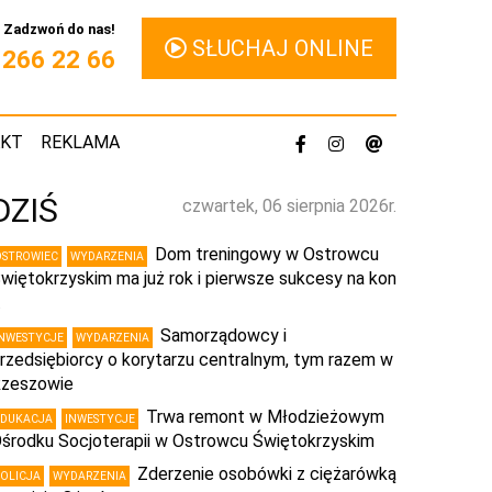
Zadzwoń do nas!
SŁUCHAJ ONLINE
1 266 22 66
AKT
REKLAMA
DZIŚ
czwartek, 06 sierpnia 2026r.
Dom treningowy w Ostrowcu
OSTROWIEC
WYDARZENIA
więtokrzyskim ma już rok i pierwsze sukcesy na kon
…
Samorządowcy i
INWESTYCJE
WYDARZENIA
rzedsiębiorcy o korytarzu centralnym, tym razem w
zeszowie
Trwa remont w Młodzieżowym
EDUKACJA
INWESTYCJE
środku Socjoterapii w Ostrowcu Świętokrzyskim
Zderzenie osobówki z ciężarówką
POLICJA
WYDARZENIA