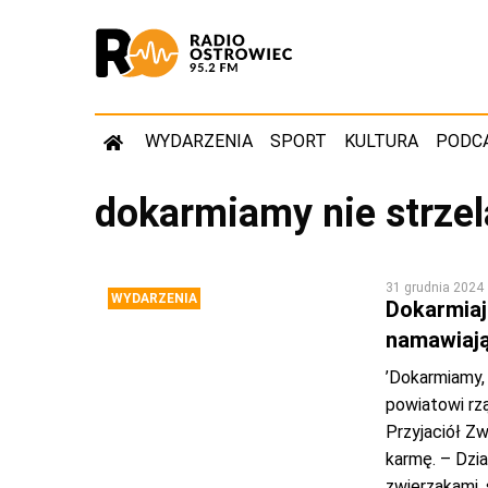
WYDARZENIA
SPORT
KULTURA
PODC
dokarmiamy nie strze
31 grudnia 2024
WYDARZENIA
Dokarmiają
namawiają
’Dokarmiamy, 
powiatowi rz
Przyjaciół Zw
karmę. – Dzi
zwierzakami, 