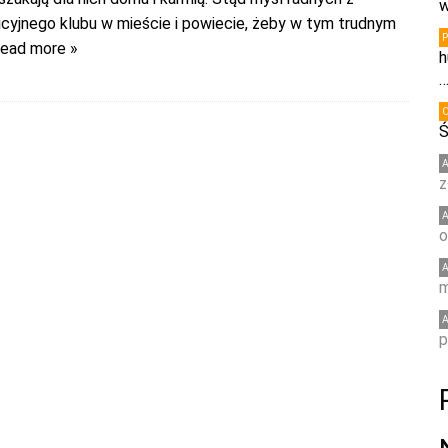
w
icyjnego klubu w mieście i powiecie, żeby w tym trudnym
ead more »
h
Ś
z
o
m
p