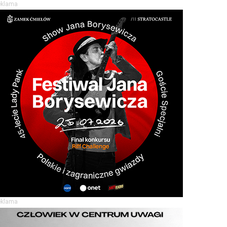
eklama
eklama