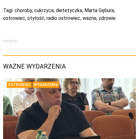
Tagi:
choroby
,
cukrzyca
,
dietetyczka
,
Marta Gębura
,
ostrowiec
,
otyłość
,
radio ostrowiec
,
wazne
,
zdrowie
reklama
WAŻNE WYDARZENIA
OSTROWIEC
WYDARZENIA