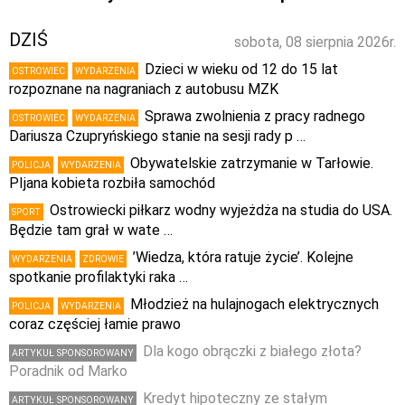
DZIŚ
sobota, 08 sierpnia 2026r.
Dzieci w wieku od 12 do 15 lat
OSTROWIEC
WYDARZENIA
rozpoznane na nagraniach z autobusu MZK
Sprawa zwolnienia z pracy radnego
OSTROWIEC
WYDARZENIA
Dariusza Czupryńskiego stanie na sesji rady p …
Obywatelskie zatrzymanie w Tarłowie.
POLICJA
WYDARZENIA
PIjana kobieta rozbiła samochód
Ostrowiecki piłkarz wodny wyjeżdża na studia do USA.
SPORT
Będzie tam grał w wate …
’Wiedza, która ratuje życie’. Kolejne
WYDARZENIA
ZDROWIE
spotkanie profilaktyki raka …
Młodzież na hulajnogach elektrycznych
POLICJA
WYDARZENIA
coraz częściej łamie prawo
Dla kogo obrączki z białego złota?
ARTYKUŁ SPONSOROWANY
Poradnik od Marko
Kredyt hipoteczny ze stałym
ARTYKUŁ SPONSOROWANY