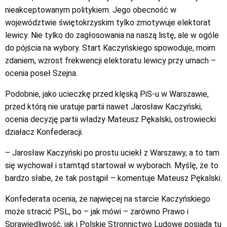
nieakceptowanym politykiem. Jego obecność w
województwie świętokrzyskim tylko zmotywuje elektorat
lewicy. Nie tylko do zagłosowania na naszą listę, ale w ogóle
do pójścia na wybory. Start Kaczyńskiego spowoduje, moim
zdaniem, wzrost frekwencji elektoratu lewicy przy urnach –
ocenia poseł Szejna.
Podobnie, jako ucieczkę przed klęską PiS-u w Warszawie,
przed którą nie uratuje partii nawet Jarosław Kaczyński,
ocenia decyzję partii władzy Mateusz Pękalski, ostrowiecki
działacz Konfederacji.
– Jarosław Kaczyński po prostu uciekł z Warszawy, a to tam
się wychował i stamtąd startował w wyborach. Myślę, że to
bardzo słabe, że tak postąpił – komentuje Mateusz Pękalski.
Konfederata ocenia, że najwięcej na starcie Kaczyńskiego
może stracić PSL, bo – jak mówi – zarówno Prawo i
Sprawiedliwość, jak i Polskie Stronnictwo Ludowe posiada tu