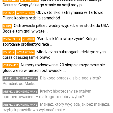
Dariusza Czupryńskiego stanie na sesji rady p …
Obywatelskie zatrzymanie w Tarłowie.
POLICJA
WYDARZENIA
PIjana kobieta rozbiła samochód
Ostrowiecki piłkarz wodny wyjeżdża na studia do USA.
SPORT
Będzie tam grał w wate …
’Wiedza, która ratuje życie’. Kolejne
WYDARZENIA
ZDROWIE
spotkanie profilaktyki raka …
Młodzież na hulajnogach elektrycznych
POLICJA
WYDARZENIA
coraz częściej łamie prawo
Numery rozlosowane. 20 sierpnia rozpocznie się
OSTROWIEC
głosowanie w ramach ostrowiecki …
Dla kogo obrączki z białego złota?
ARTYKUŁ SPONSOROWANY
Poradnik od Marko
Kredyt hipoteczny ze stałym
ARTYKUŁ SPONSOROWANY
oprocentowaniem – dla kogo to dobry wybór?
Makijaż, który wygląda jak bez makijażu,
ARTYKUŁ SPONSOROWANY
czyli jak prawidłowo wykonać make …