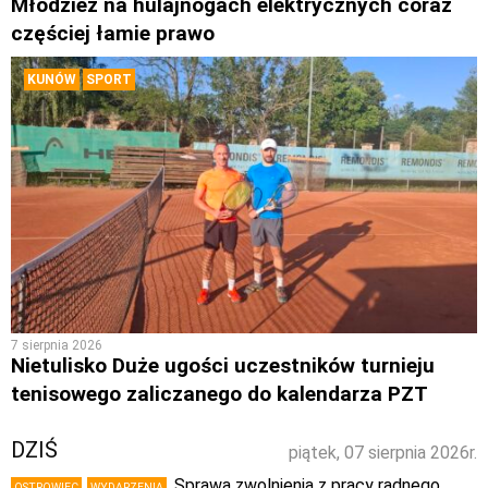
Młodzież na hulajnogach elektrycznych coraz
częściej łamie prawo
KUNÓW
SPORT
7 sierpnia 2026
Nietulisko Duże ugości uczestników turnieju
tenisowego zaliczanego do kalendarza PZT
DZIŚ
piątek, 07 sierpnia 2026r.
Sprawa zwolnienia z pracy radnego
OSTROWIEC
WYDARZENIA