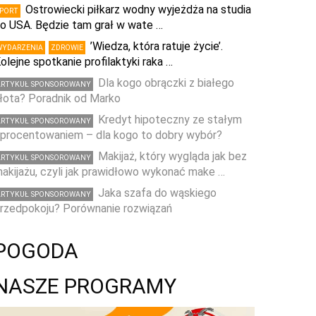
Ostrowiecki piłkarz wodny wyjeżdża na studia
SPORT
o USA. Będzie tam grał w wate …
’Wiedza, która ratuje życie’.
WYDARZENIA
ZDROWIE
olejne spotkanie profilaktyki raka …
Dla kogo obrączki z białego
ARTYKUŁ SPONSOROWANY
łota? Poradnik od Marko
Kredyt hipoteczny ze stałym
ARTYKUŁ SPONSOROWANY
procentowaniem – dla kogo to dobry wybór?
Makijaż, który wygląda jak bez
ARTYKUŁ SPONSOROWANY
akijażu, czyli jak prawidłowo wykonać make …
Jaka szafa do wąskiego
ARTYKUŁ SPONSOROWANY
rzedpokoju? Porównanie rozwiązań
POGODA
NASZE PROGRAMY