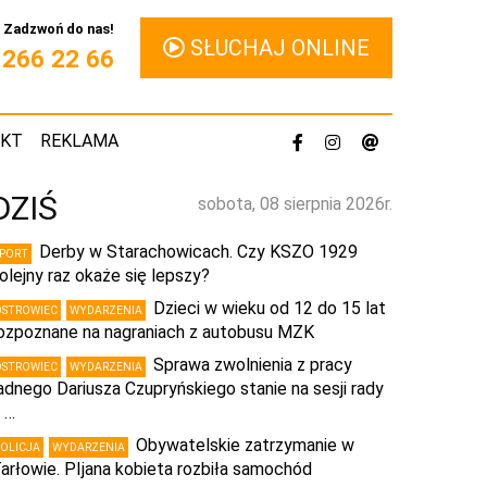
Zadzwoń do nas!
SŁUCHAJ ONLINE
1 266 22 66
AKT
REKLAMA
DZIŚ
sobota, 08 sierpnia 2026r.
Derby w Starachowicach. Czy KSZO 1929
SPORT
olejny raz okaże się lepszy?
Dzieci w wieku od 12 do 15 lat
OSTROWIEC
WYDARZENIA
ozpoznane na nagraniach z autobusu MZK
Sprawa zwolnienia z pracy
OSTROWIEC
WYDARZENIA
adnego Dariusza Czupryńskiego stanie na sesji rady
 …
Obywatelskie zatrzymanie w
POLICJA
WYDARZENIA
arłowie. PIjana kobieta rozbiła samochód