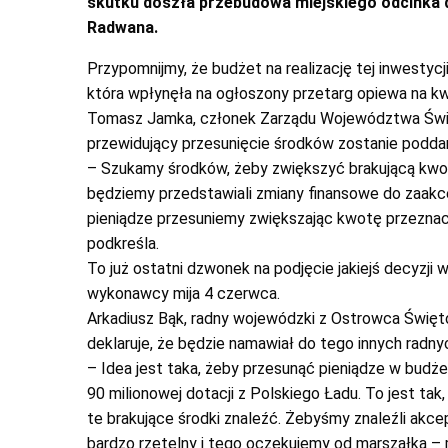
skutku doszła przebudowa miejskiego odcinka dro
Radwana.
Przypomnijmy, że budżet na realizację tej inwestycji
która wpłynęła na ogłoszony przetarg opiewa na kwo
Tomasz Jamka, członek Zarządu Województwa Świę
przewidujący przesunięcie środków zostanie podda
– Szukamy środków, żeby zwiększyć brakującą kwotę
będziemy przedstawiali zmiany finansowe do zaakce
pieniądze przesuniemy zwiększając kwotę przeznac
podkreśla.
To już ostatni dzwonek na podjęcie jakiejś decyzji 
wykonawcy mija 4 czerwca.
Arkadiusz Bąk, radny wojewódzki z Ostrowca Święto
deklaruje, że będzie namawiał do tego innych radn
– Idea jest taka, żeby przesunąć pieniądze w budżec
90 milionowej dotacji z Polskiego Ładu. To jest tak,
te brakujące środki znaleźć. Żebyśmy znaleźli akc
bardzo rzetelny i tego oczekujemy od marszałka –