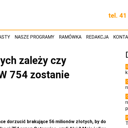
tel. 4
ASTY
NASZE PROGRAMY
RAMÓWKA
REDAKCJA
KONT
ych zależy czy
DW 754 zostanie
k
r
r
p
 dorzucić brakujące 56 milionów złotych, by do
T