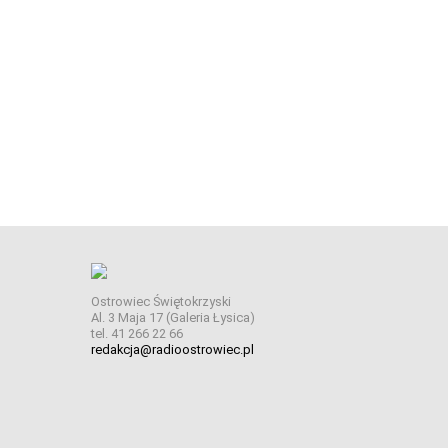
Ostrowiec Świętokrzyski
Al. 3 Maja 17 (Galeria Łysica)
tel. 41 266 22 66
redakcja@radioostrowiec.pl