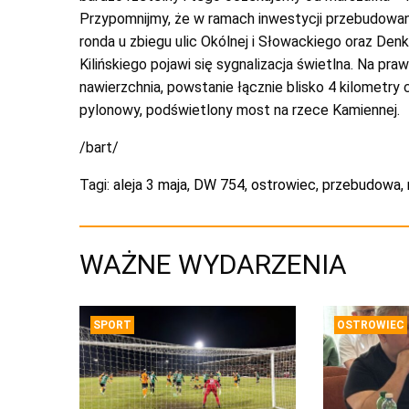
Przypomnijmy, że w ramach inwestycji przebudowa
ronda u zbiegu ulic Okólnej i Słowackiego oraz Denko
Kilińskiego pojawi się sygnalizacja świetlna. Na p
nawierzchnia, powstanie łącznie blisko 4 kilometry
pylonowy, podświetlony most na rzece Kamiennej.
/bart/
Tagi:
aleja 3 maja
,
DW 754
,
ostrowiec
,
przebudowa
,
WAŻNE WYDARZENIA
SPORT
OSTROWIEC