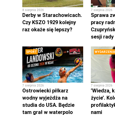
8 sierpnia 2026
7 sierpnia 2026
Derby w Starachowicach.
Sprawa zw
Czy KSZO 1929 kolejny
pracy rad
raz okaże się lepszy?
Czupryńsk
sesji rady
SPORT
WYDARZENIA
7 sierpnia 2026
7 sierpnia 2026
Ostrowiecki piłkarz
’Wiedza, k
wodny wyjeżdża na
życie’. Ko
studia do USA. Będzie
profilakty
tam grał w waterpolo
nami