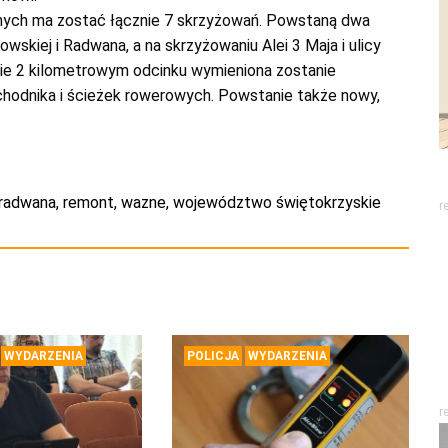
nych ma zostać łącznie 7 skrzyżowań. Powstaną dwa
wskiej i Radwana, a na skrzyżowaniu Alei 3 Maja i ulicy
rawie 2 kilometrowym odcinku wymieniona zostanie
 chodnika i ścieżek rowerowych. Powstanie także nowy,
radwana
,
remont
,
wazne
,
województwo świętokrzyskie
r
WYDARZENIA
POLICJA
WYDARZENIA
r