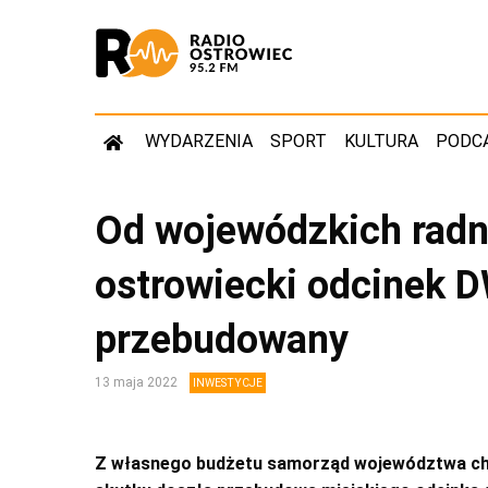
WYDARZENIA
SPORT
KULTURA
PODC
Od wojewódzkich radn
ostrowiecki odcinek 
przebudowany
13 maja 2022
INWESTYCJE
Z własnego budżetu samorząd województwa chce