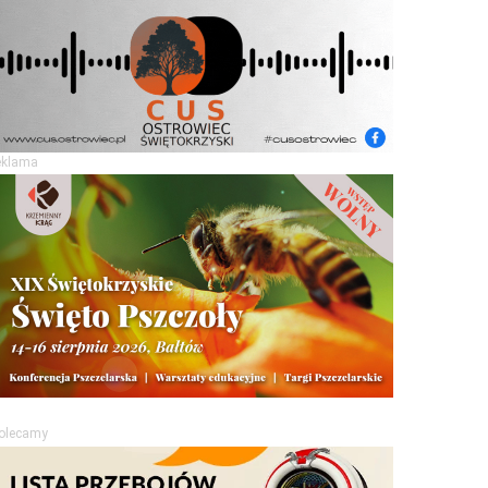
eklama
olecamy