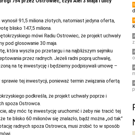
gi 754 przez Ostrowiec, czyli Alei 3 Maja i ulicy
d
 wynosił 91,5 miliona złotych, natomiast jedyna oferta,
K
tę blisko 147,5 miliona.
tokrzyskiego mówi Radiu Ostrowiec, że projekt uchwały
z
ny pod głosowanie 30 maja.
, która wyszła po przetargu i na najbliższym sejmiku
o
ptowania przez radnych. Jeżeli radni poprą uchwałę,
zoną na tę inwestycję i będziemy podpisywali umowę –
m
w sprawie tej inwestycji, ponieważ termin związania ofertą
p
krzyskiego podkreśla, że projekt uchwały poprze i
ych spoza Ostrowca.
ie, aby móc tę inwestycję uruchomić i żeby nie tracić tej
 że te blisko 60 milionów się znalazło, bądź można „od tak”
eptację radnych spoza Ostrowca, musi zrobić to w sposób
 mówi.