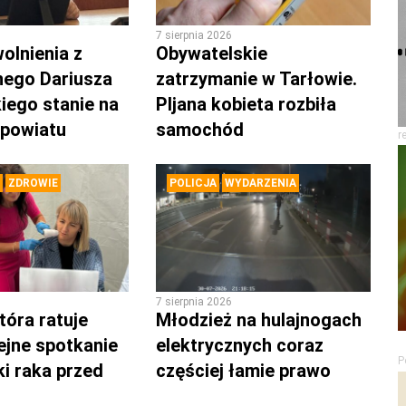
7 sierpnia 2026
olnienia z
Obywatelskie
nego Dariusza
zatrzymanie w Tarłowie.
iego stanie na
PIjana kobieta rozbiła
 powiatu
samochód
r
ZDROWIE
POLICJA
WYDARZENIA
7 sierpnia 2026
tóra ratuje
Młodzież na hulajnogach
lejne spotkanie
elektrycznych coraz
P
ki raka przed
częściej łamie prawo