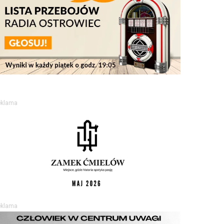
eklama
eklama