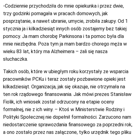
-Codziennie przychodziła do mnie opiekunka i przez dwie,
trzy godzinki pomagała w pracach domowych, jak
posprzątanie, a nawet ubranie, umycie, zrobiła zakupy. Od 1
stycznia ja i kilkadziesiąt innych osób zostajemy bez takiej
pomocy. Ja mam chorobę Parkinsona i ta pomoc była dla
mnie niezbędna. Poza tym ja mam bardzo chorego męża w
wieku 83 lat, który ma
Alzheimera
– żali się nasza
słuchaczka.
Takich osób, które w ubiegłym roku korzystały ze wsparcia
pracowników PCKu i teraz zostały pozbawione opieki jest
kilkadziesiąt. Organizacja, jak się okazuje, nie otrzymała na
ten rok rządowego finansowania. Jak mówi prezes Stanisław
Fiolik, ich wniosek został odrzucony na etapie oceny
formalnej, nie z ich winy. – Ktoś w Ministerstwie Rodziny i
Polityki Społecznej nie dopełnił formalności. Zarzucono nam
niedostarczenie sprawozdania finansowego za poprzedni rok,
a ono zostało przez nas załączone, tylko urzędnik tego pliku