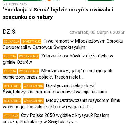
5 sierpnia 2026
’Fundacja z Serca’ będzie uczyć surwiwalu i
szacunku do natury
DZIŚ
czwartek, 06 sierpnia 2026r.
Trwa remont w Młodzieżowym Ośrodku
EDUKACJA
INWESTYCJE
Socjoterapii w Ostrowcu Świętokrzyskim
Zderzenie osobówki z ciężarówką w
POLICJA
WYDARZENIA
gminie Ożarów
Młodzieżowy „gang” na hulajnogach
POLICJA
WYDARZENIA
namierzony przez policję. Trzech nielet …
Drastycznie brakuje krwi.
OSTROWIEC
WYDARZENIA
Świętokrzyskie centrum krwiodawstwa bije na alarm
Młody Ostrowczanin reżyserem filmu
OSTROWIEC
WYDARZENIA
wojennego. Poszukuje aktorów i wsparcia fi …
Czy Polska 2050 wyjdzie z kryzysu? Rozłam
POLITYKA
uszczuplił struktury w Świętokrzys …