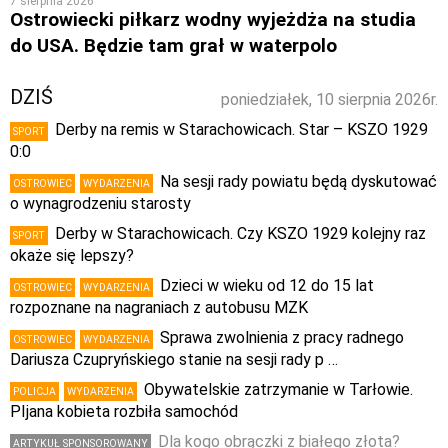
7 sierpnia 2026
Ostrowiecki piłkarz wodny wyjeżdża na studia
do USA. Będzie tam grał w waterpolo
DZIŚ
poniedziałek, 10 sierpnia 2026r.
Derby na remis w Starachowicach. Star – KSZO 1929
SPORT
0:0
Na sesji rady powiatu będą dyskutować
OSTROWIEC
WYDARZENIA
o wynagrodzeniu starosty
Derby w Starachowicach. Czy KSZO 1929 kolejny raz
SPORT
okaże się lepszy?
Dzieci w wieku od 12 do 15 lat
OSTROWIEC
WYDARZENIA
rozpoznane na nagraniach z autobusu MZK
Sprawa zwolnienia z pracy radnego
OSTROWIEC
WYDARZENIA
Dariusza Czupryńskiego stanie na sesji rady p …
Obywatelskie zatrzymanie w Tarłowie.
POLICJA
WYDARZENIA
PIjana kobieta rozbiła samochód
Dla kogo obrączki z białego złota?
ARTYKUŁ SPONSOROWANY