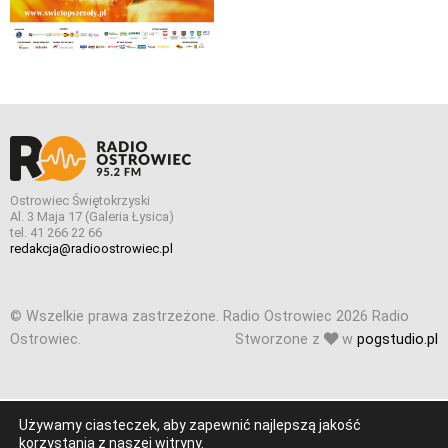
Ostrowiec Świętokrzyski
Al. 3 Maja 17 (Galeria Łysica)
tel. 41 266 22 66
redakcja@radioostrowiec.pl
© Wszelkie prawa zastrzeżone. Radio Ostrowiec 2026 Radio
Ostrowiec.
Stworzone z
w
pogstudio.pl
Używamy ciasteczek, aby zapewnić najlepszą jakość
korzystania z naszej witryny.