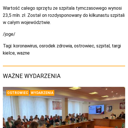
Wartość całego sprzętu ze szpitala tymczasowego wynosi
23,5 mln. zł. Został on rozdysponowany do kilkunastu szpitali
w całym województwie.
/joge/
Tagi:
koronawirus
,
osrodek zdrowia
,
ostrowiec
,
szpital
,
targi
kielce
,
wazne
WAŻNE WYDARZENIA
OSTROWIEC
WYDARZENIA