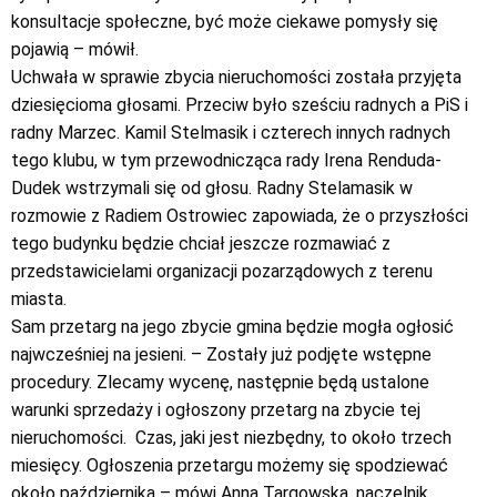
konsultacje społeczne, być może ciekawe pomysły się
pojawią – mówił.
Uchwała w sprawie zbycia nieruchomości została przyjęta
dziesięcioma głosami. Przeciw było sześciu radnych a PiS i
radny Marzec. Kamil Stelmasik i czterech innych radnych
tego klubu, w tym przewodnicząca rady Irena Renduda-
Dudek wstrzymali się od głosu. Radny Stelamasik w
rozmowie z Radiem Ostrowiec zapowiada, że o przyszłości
tego budynku będzie chciał jeszcze rozmawiać z
przedstawicielami organizacji pozarządowych z terenu
miasta.
Sam przetarg na jego zbycie gmina będzie mogła ogłosić
najwcześniej na jesieni. – Zostały już podjęte wstępne
procedury. Zlecamy wycenę, następnie będą ustalone
warunki sprzedaży i ogłoszony przetarg na zbycie tej
nieruchomości. Czas, jaki jest niezbędny, to około trzech
miesięcy. Ogłoszenia przetargu możemy się spodziewać
około października – mówi Anna Targowska, naczelnik