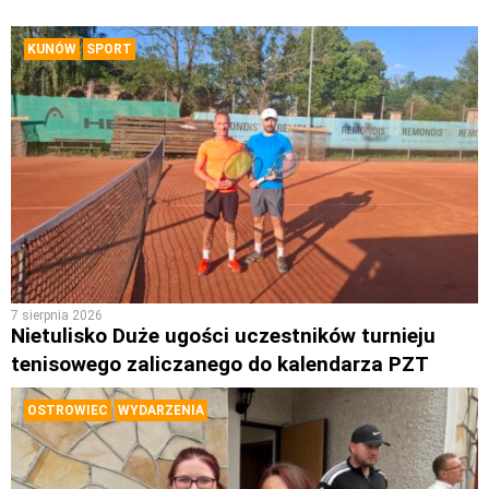
KUNÓW
SPORT
7 sierpnia 2026
Nietulisko Duże ugości uczestników turnieju
tenisowego zaliczanego do kalendarza PZT
OSTROWIEC
WYDARZENIA