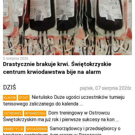
5 sierpnia 2026
Drastycznie brakuje krwi. Świętokrzyskie
centrum krwiodawstwa bije na alarm
DZIŚ
piątek, 07 sierpnia 2026r.
Nietulisko Duże ugości uczestników turnieju
KUNÓW
SPORT
tenisowego zaliczanego do kalenda …
Dom treningowy w Ostrowcu
OSTROWIEC
WYDARZENIA
Świętokrzyskim ma już rok i pierwsze sukcesy na kon …
Samorządowcy i przedsiębiorcy o
INWESTYCJE
WYDARZENIA