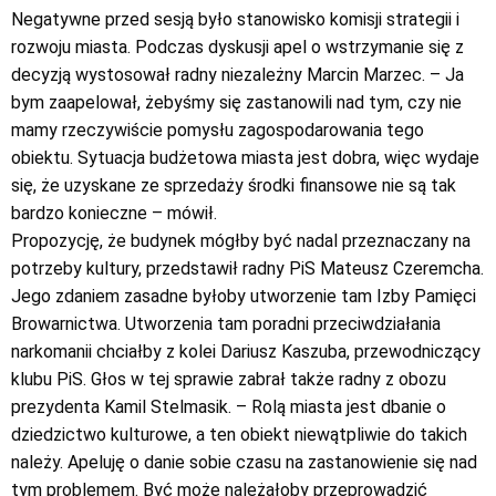
Negatywne przed sesją było stanowisko komisji strategii i
rozwoju miasta. Podczas dyskusji apel o wstrzymanie się z
decyzją wystosował radny niezależny Marcin Marzec. – Ja
bym zaapelował, żebyśmy się zastanowili nad tym, czy nie
mamy rzeczywiście pomysłu zagospodarowania tego
obiektu. Sytuacja budżetowa miasta jest dobra, więc wydaje
się, że uzyskane ze sprzedaży środki finansowe nie są tak
bardzo konieczne – mówił.
Propozycję, że budynek mógłby być nadal przeznaczany na
potrzeby kultury, przedstawił radny PiS Mateusz Czeremcha.
Jego zdaniem zasadne byłoby utworzenie tam Izby Pamięci
Browarnictwa. Utworzenia tam poradni przeciwdziałania
narkomanii chciałby z kolei Dariusz Kaszuba, przewodniczący
klubu PiS. Głos w tej sprawie zabrał także radny z obozu
prezydenta Kamil Stelmasik. – Rolą miasta jest dbanie o
dziedzictwo kulturowe, a ten obiekt niewątpliwie do takich
należy. Apeluję o danie sobie czasu na zastanowienie się nad
tym problemem. Być może należałoby przeprowadzić