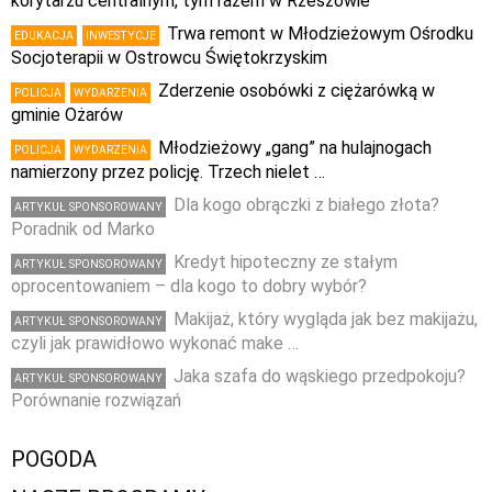
korytarzu centralnym, tym razem w Rzeszowie
Trwa remont w Młodzieżowym Ośrodku
EDUKACJA
INWESTYCJE
Socjoterapii w Ostrowcu Świętokrzyskim
Zderzenie osobówki z ciężarówką w
POLICJA
WYDARZENIA
gminie Ożarów
Młodzieżowy „gang” na hulajnogach
POLICJA
WYDARZENIA
namierzony przez policję. Trzech nielet …
Dla kogo obrączki z białego złota?
ARTYKUŁ SPONSOROWANY
Poradnik od Marko
Kredyt hipoteczny ze stałym
ARTYKUŁ SPONSOROWANY
oprocentowaniem – dla kogo to dobry wybór?
Makijaż, który wygląda jak bez makijażu,
ARTYKUŁ SPONSOROWANY
czyli jak prawidłowo wykonać make …
Jaka szafa do wąskiego przedpokoju?
ARTYKUŁ SPONSOROWANY
Porównanie rozwiązań
POGODA