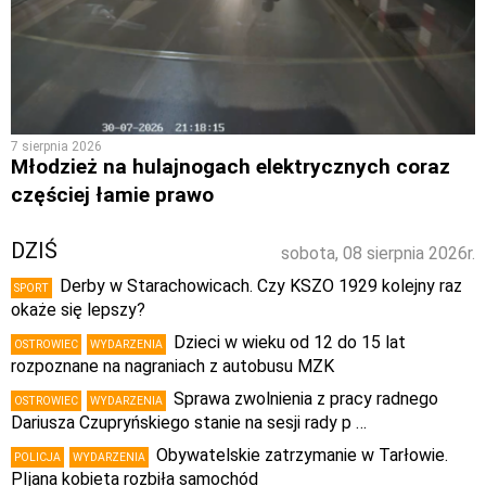
7 sierpnia 2026
Młodzież na hulajnogach elektrycznych coraz
częściej łamie prawo
DZIŚ
sobota, 08 sierpnia 2026r.
Derby w Starachowicach. Czy KSZO 1929 kolejny raz
SPORT
okaże się lepszy?
Dzieci w wieku od 12 do 15 lat
OSTROWIEC
WYDARZENIA
rozpoznane na nagraniach z autobusu MZK
Sprawa zwolnienia z pracy radnego
OSTROWIEC
WYDARZENIA
Dariusza Czupryńskiego stanie na sesji rady p …
Obywatelskie zatrzymanie w Tarłowie.
POLICJA
WYDARZENIA
PIjana kobieta rozbiła samochód