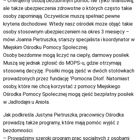
– Oferujemy osobą bezdomnym pomoc nie tylko finansową,
ale także ubezpieczenia zdrowotne o których często takie
osoby zapominają. Oczywiście muszą spełniać pewne
kryteria dochodowe. Wtedy nasz ośrodek może objąć takie
osoby stosownym ubezpieczeniem na okres 3 miesięcy –
mówi Joanna Pietruszka, starszy specjalista i koordynator w
Miejskim Ośrodku Pomocy Społecznej.
Osoby bezdomne mogą liczyć na ciepły, darmowy posiłek.
Muszą się jednak zgłosić do MOPS-u, gdzie otrzymają
stosowną decyzję. Posiłki mogą zjeść w dwóch stołówkach
prowadzonych przez fundację 'Pomocna Dłoń’. Natomiast
osoby, które nie chcą korzystać z pomocy Miejskiego
Ośrodka Pomocy Społecznej mogą zjeść bezpłatny posiłek
w Jadłodajni u Anioła.
Jak podkreśla Justyna Pietruszka, pracownicy Ośrodka
prowadzą także programy, które mają pomóc wyjść z
bezdomności.
– Prowadzimy szeroki program prac socjalnych z osobami