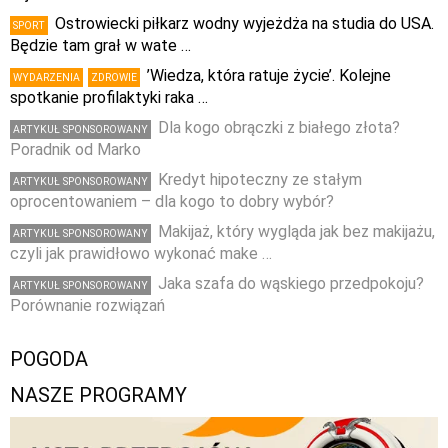
Ostrowiecki piłkarz wodny wyjeżdża na studia do USA.
SPORT
Będzie tam grał w wate …
’Wiedza, która ratuje życie’. Kolejne
WYDARZENIA
ZDROWIE
spotkanie profilaktyki raka …
Dla kogo obrączki z białego złota?
ARTYKUŁ SPONSOROWANY
Poradnik od Marko
Kredyt hipoteczny ze stałym
ARTYKUŁ SPONSOROWANY
oprocentowaniem – dla kogo to dobry wybór?
Makijaż, który wygląda jak bez makijażu,
ARTYKUŁ SPONSOROWANY
czyli jak prawidłowo wykonać make …
Jaka szafa do wąskiego przedpokoju?
ARTYKUŁ SPONSOROWANY
Porównanie rozwiązań
POGODA
NASZE PROGRAMY