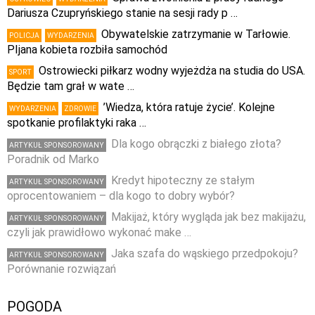
Dariusza Czupryńskiego stanie na sesji rady p …
Obywatelskie zatrzymanie w Tarłowie.
POLICJA
WYDARZENIA
PIjana kobieta rozbiła samochód
Ostrowiecki piłkarz wodny wyjeżdża na studia do USA.
SPORT
Będzie tam grał w wate …
’Wiedza, która ratuje życie’. Kolejne
WYDARZENIA
ZDROWIE
spotkanie profilaktyki raka …
Dla kogo obrączki z białego złota?
ARTYKUŁ SPONSOROWANY
Poradnik od Marko
Kredyt hipoteczny ze stałym
ARTYKUŁ SPONSOROWANY
oprocentowaniem – dla kogo to dobry wybór?
Makijaż, który wygląda jak bez makijażu,
ARTYKUŁ SPONSOROWANY
czyli jak prawidłowo wykonać make …
Jaka szafa do wąskiego przedpokoju?
ARTYKUŁ SPONSOROWANY
Porównanie rozwiązań
POGODA