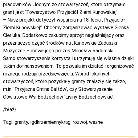
pracowników. Jednym ze stowarzyszeń, które otrzymało
grant jest 'Towarzystwo Przyjaciół Ziemi Kunowskiej’.
– Nasz projekt dotyczył wsparcia na 18-lecia „Przyjaciół
Ziemi Kunowskiej”. Chcemy zorganizować wystawę Gienka
Cierluka. Dodatkowo zakupimy sprzęt nagłaśniający oraz
przeznaczyć część środków na „Kunowskie Zaduszki
Muzyczne – mówił jego prezes Mirosław Radomski.
Samo stowarzyszenie korzysta i utrzymuję się właśnie dzięki
takim dofinansowaniom. To pozwala im działać i organizować
różnego rodzaju przedsięwzięcia. Wśród lokalnych
stowarzyszeń, które pozyskały granty znalazły się także,
m.in. 'Przyjazna Gmina Bałtów’, czy Stowarzyszenie
Oświatowe Wsi Bodzechów 'Lisiny Bodzechowskie’.
/błaż/
Tagi:
granty
,
lgdkrzemiennykrag
,
rozwoj
,
wazne