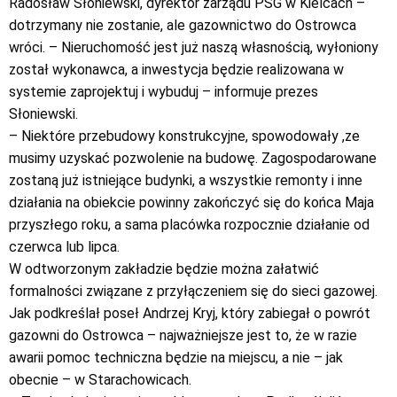
Radosław Słoniewski, dyrektor zarządu PSG w Kielcach –
dotrzymany nie zostanie, ale gazownictwo do Ostrowca
wróci. – Nieruchomość jest już naszą własnością, wyłoniony
został wykonawca, a inwestycja będzie realizowana w
systemie zaprojektuj i wybuduj – informuje prezes
Słoniewski.
– Niektóre przebudowy konstrukcyjne, spowodowały ,ze
musimy uzyskać pozwolenie na budowę. Zagospodarowane
zostaną już istniejące budynki, a wszystkie remonty i inne
działania na obiekcie powinny zakończyć się do końca Maja
przyszłego roku, a sama placówka rozpocznie działanie od
czerwca lub lipca.
W odtworzonym zakładzie będzie można załatwić
formalności związane z przyłączeniem się do sieci gazowej.
Jak podkreślał poseł Andrzej Kryj, który zabiegał o powrót
gazowni do Ostrowca – najważniejsze jest to, że w razie
awarii pomoc techniczna będzie na miejscu, a nie – jak
obecnie – w Starachowicach.