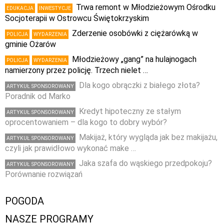
Trwa remont w Młodzieżowym Ośrodku
EDUKACJA
INWESTYCJE
Socjoterapii w Ostrowcu Świętokrzyskim
Zderzenie osobówki z ciężarówką w
POLICJA
WYDARZENIA
gminie Ożarów
Młodzieżowy „gang” na hulajnogach
POLICJA
WYDARZENIA
namierzony przez policję. Trzech nielet …
Dla kogo obrączki z białego złota?
ARTYKUŁ SPONSOROWANY
Poradnik od Marko
Kredyt hipoteczny ze stałym
ARTYKUŁ SPONSOROWANY
oprocentowaniem – dla kogo to dobry wybór?
Makijaż, który wygląda jak bez makijażu,
ARTYKUŁ SPONSOROWANY
czyli jak prawidłowo wykonać make …
Jaka szafa do wąskiego przedpokoju?
ARTYKUŁ SPONSOROWANY
Porównanie rozwiązań
POGODA
NASZE PROGRAMY