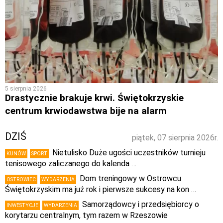
5 sierpnia 2026
Drastycznie brakuje krwi. Świętokrzyskie
centrum krwiodawstwa bije na alarm
DZIŚ
piątek, 07 sierpnia 2026r.
Nietulisko Duże ugości uczestników turnieju
KUNÓW
SPORT
tenisowego zaliczanego do kalenda …
Dom treningowy w Ostrowcu
OSTROWIEC
WYDARZENIA
Świętokrzyskim ma już rok i pierwsze sukcesy na kon …
Samorządowcy i przedsiębiorcy o
INWESTYCJE
WYDARZENIA
korytarzu centralnym, tym razem w Rzeszowie