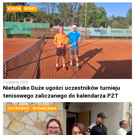
KUNÓW
SPORT
7 sierpnia 2026
Nietulisko Duże ugości uczestników turnieju
tenisowego zaliczanego do kalendarza PZT
OSTROWIEC
WYDARZENIA