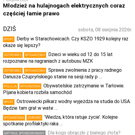
Młodzież na hulajnogach elektrycznych coraz
częściej łamie prawo
DZIŚ
sobota, 08 sierpnia 2026r.
Derby w Starachowicach. Czy KSZO 1929 kolejny raz
SPORT
okaże się lepszy?
Dzieci w wieku od 12 do 15 lat
OSTROWIEC
WYDARZENIA
rozpoznane na nagraniach z autobusu MZK
Sprawa zwolnienia z pracy radnego
OSTROWIEC
WYDARZENIA
Dariusza Czupryńskiego stanie na sesji rady p …
Obywatelskie zatrzymanie w Tarłowie.
POLICJA
WYDARZENIA
PIjana kobieta rozbiła samochód
Ostrowiecki piłkarz wodny wyjeżdża na studia do USA.
SPORT
Będzie tam grał w wate …
’Wiedza, która ratuje życie’. Kolejne
WYDARZENIA
ZDROWIE
spotkanie profilaktyki raka …
Dla kogo obrączki z białego złota?
ARTYKUŁ SPONSOROWANY