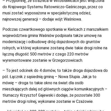
– Przypomnę, że strażnica w Witosławicach jest włączona
do Krajowego Systemu Ratowniczo-Gaśniczego, przez co
musi zostać wyposażona w specjalistyczną odzież,
najnowszej generacji – dodaje wójt Waśniowa.
Podczas czwartkowego spotkania w Kielcach z marszałkiem
województwa gmina Waśniów podpisała także umowę na
modernizację i odbudowę dróg dojazdowych do gruntów
rolnych, w której wykonane zostaną dwie takie drogi rolne na
łączną długość 500 metrów z czego 220 metrów
wyremontowane zostanie w Grzegorzowicach.
– To jest odcinek do 4 domów, to także droga dojazdowa do
pól. Łącznik z sąsiednią gminą – Nowa Słupia. Jak ja to
mówię – droga to takie okno na świat dla osób
mieszkających dalej od głównych ciągów komunikacyjnych –
tłumaczy Krzysztof Gajewski i dodaje, że pozostałe 300
metrów drogi rolnej, wykonane zostanie w Czażowie.