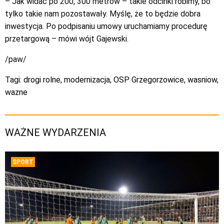
– Jak widać po 200, 300 metrów – takie odcinki robimy, bo
tylko takie nam pozostawały. Myślę, że to będzie dobra
inwestycja. Po podpisaniu umowy uruchamiamy procedurę
przetargową – mówi wójt Gajewski.
/paw/
Tagi:
drogi rolne
,
modernizacja
,
OSP Grzegorzowice
,
wasniow
,
wazne
WAŻNE WYDARZENIA
SPORT