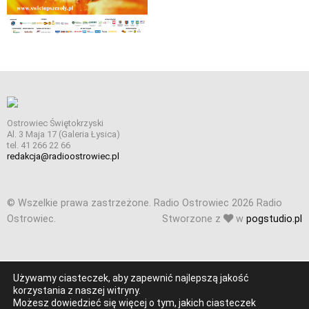
Ostrowiec Świętokrzyski
Al. 3 Maja 17 (Galeria Łysica)
tel. 41 266 22 66
redakcja@radioostrowiec.pl
© Wszelkie prawa zastrzeżone. Radio Ostrowiec 2026 Radio
Ostrowiec.
Stworzone z
w
pogstudio.pl
Używamy ciasteczek, aby zapewnić najlepszą jakość
korzystania z naszej witryny.
Możesz dowiedzieć się więcej o tym, jakich ciasteczek