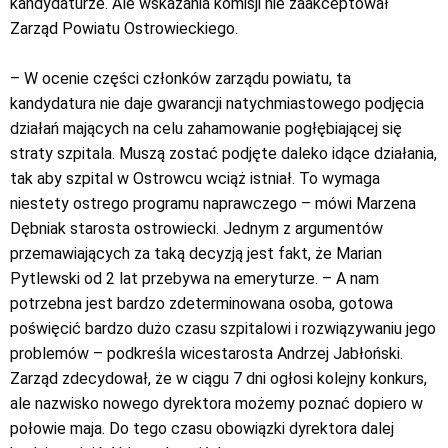
kandydaturze. Ale wskazania komisji nie zaakceptował
Zarząd Powiatu Ostrowieckiego.
– W ocenie części członków zarządu powiatu, ta
kandydatura nie daje gwarancji natychmiastowego podjęcia
działań mających na celu zahamowanie pogłębiającej się
straty szpitala. Muszą zostać podjęte daleko idące działania,
tak aby szpital w Ostrowcu wciąż istniał. To wymaga
niestety ostrego programu naprawczego – mówi Marzena
Dębniak starosta ostrowiecki. Jednym z argumentów
przemawiających za taką decyzją jest fakt, że Marian
Pytlewski od 2 lat przebywa na emeryturze. – A nam
potrzebna jest bardzo zdeterminowana osoba, gotowa
poświęcić bardzo dużo czasu szpitalowi i rozwiązywaniu jego
problemów – podkreśla wicestarosta Andrzej Jabłoński.
Zarząd zdecydował, że w ciągu 7 dni ogłosi kolejny konkurs,
ale nazwisko nowego dyrektora możemy poznać dopiero w
połowie maja. Do tego czasu obowiązki dyrektora dalej