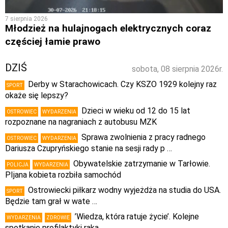
7 sierpnia 2026
Młodzież na hulajnogach elektrycznych coraz
częściej łamie prawo
DZIŚ
sobota, 08 sierpnia 2026r.
Derby w Starachowicach. Czy KSZO 1929 kolejny raz
SPORT
okaże się lepszy?
Dzieci w wieku od 12 do 15 lat
OSTROWIEC
WYDARZENIA
rozpoznane na nagraniach z autobusu MZK
Sprawa zwolnienia z pracy radnego
OSTROWIEC
WYDARZENIA
Dariusza Czupryńskiego stanie na sesji rady p …
Obywatelskie zatrzymanie w Tarłowie.
POLICJA
WYDARZENIA
PIjana kobieta rozbiła samochód
Ostrowiecki piłkarz wodny wyjeżdża na studia do USA.
SPORT
Będzie tam grał w wate …
’Wiedza, która ratuje życie’. Kolejne
WYDARZENIA
ZDROWIE
spotkanie profilaktyki raka …