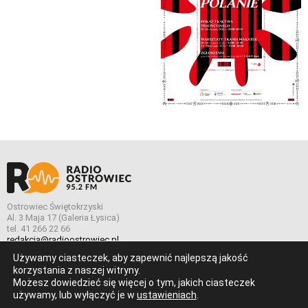
Ostrowiec Świętokrzyski
Al. 3 Maja 17 (Galeria Łysica)
tel. 41 266 22 66
redakcja@radioostrowiec.pl
Używamy ciasteczek, aby zapewnić najlepszą jakość
korzystania z naszej witryny.
Możesz dowiedzieć się więcej o tym, jakich ciasteczek
© Wszelkie prawa zastrzeżone. Radio Ostrowiec 2026 Radio
używamy, lub wyłączyć je w
ustawieniach
.
Ostrowiec.
Stworzone z
w
pogstudio.pl