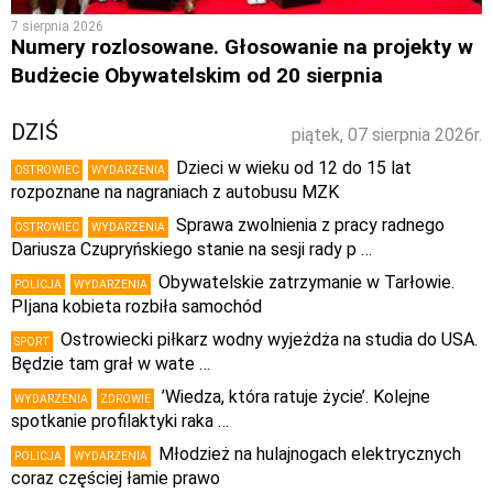
7 sierpnia 2026
Numery rozlosowane. Głosowanie na projekty w
Budżecie Obywatelskim od 20 sierpnia
DZIŚ
piątek, 07 sierpnia 2026r.
Dzieci w wieku od 12 do 15 lat
OSTROWIEC
WYDARZENIA
rozpoznane na nagraniach z autobusu MZK
Sprawa zwolnienia z pracy radnego
OSTROWIEC
WYDARZENIA
Dariusza Czupryńskiego stanie na sesji rady p …
Obywatelskie zatrzymanie w Tarłowie.
POLICJA
WYDARZENIA
PIjana kobieta rozbiła samochód
Ostrowiecki piłkarz wodny wyjeżdża na studia do USA.
SPORT
Będzie tam grał w wate …
’Wiedza, która ratuje życie’. Kolejne
WYDARZENIA
ZDROWIE
spotkanie profilaktyki raka …
Młodzież na hulajnogach elektrycznych
POLICJA
WYDARZENIA
coraz częściej łamie prawo