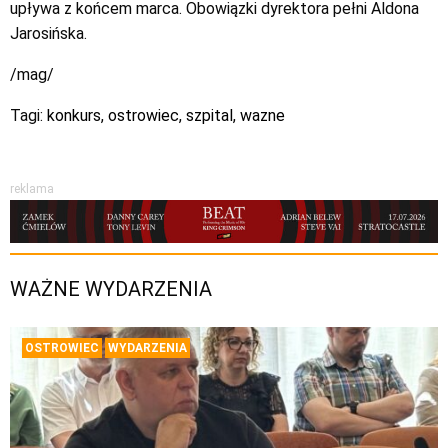
upływa z końcem marca. Obowiązki dyrektora pełni Aldona
Jarosińska.
/mag/
Tagi:
konkurs
,
ostrowiec
,
szpital
,
wazne
reklama
WAŻNE WYDARZENIA
OSTROWIEC
WYDARZENIA