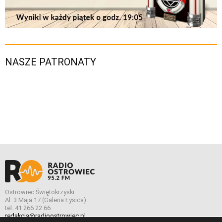
NASZE PATRONATY
Ostrowiec Świętokrzyski
Al. 3 Maja 17 (Galeria Łysica)
tel. 41 266 22 66
redakcja@radioostrowiec.pl