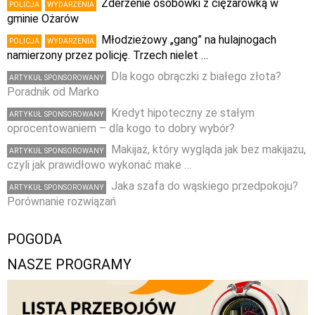
Zderzenie osobówki z ciężarówką w
POLICJA
WYDARZENIA
gminie Ożarów
Młodzieżowy „gang” na hulajnogach
POLICJA
WYDARZENIA
namierzony przez policję. Trzech nielet …
Dla kogo obrączki z białego złota?
ARTYKUŁ SPONSOROWANY
Poradnik od Marko
Kredyt hipoteczny ze stałym
ARTYKUŁ SPONSOROWANY
oprocentowaniem – dla kogo to dobry wybór?
Makijaż, który wygląda jak bez makijażu,
ARTYKUŁ SPONSOROWANY
czyli jak prawidłowo wykonać make …
Jaka szafa do wąskiego przedpokoju?
ARTYKUŁ SPONSOROWANY
Porównanie rozwiązań
POGODA
NASZE PROGRAMY