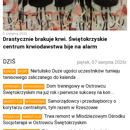
5 sierpnia 2026
Drastycznie brakuje krwi. Świętokrzyskie
centrum krwiodawstwa bije na alarm
DZIŚ
piątek, 07 sierpnia 2026r.
Nietulisko Duże ugości uczestników turnieju
KUNÓW
SPORT
tenisowego zaliczanego do kalenda …
Dom treningowy w Ostrowcu
OSTROWIEC
WYDARZENIA
Świętokrzyskim ma już rok i pierwsze sukcesy na kon …
Samorządowcy i przedsiębiorcy o
INWESTYCJE
WYDARZENIA
korytarzu centralnym, tym razem w Rzeszowie
Trwa remont w Młodzieżowym Ośrodku
EDUKACJA
INWESTYCJE
Socjoterapii w Ostrowcu Świętokrzyskim