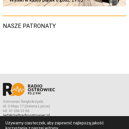
NASZE PATRONATY
Ostrowiec Świętokrzyski
Al. 3 Maja 17 (Galeria Łysica)
tel. 41 266 22 66
redakcja@radioostrowiec.pl
Używamy ciasteczek, aby zapewnić najlepszą jakość
korzystania z naszej witryny.