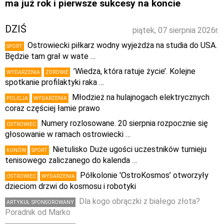
ma już rok i pierwsze sukcesy na koncie
DZIŚ
piątek, 07 sierpnia 2026r.
Ostrowiecki piłkarz wodny wyjeżdża na studia do USA.
SPORT
Będzie tam grał w wate …
’Wiedza, która ratuje życie’. Kolejne
WYDARZENIA
ZDROWIE
spotkanie profilaktyki raka …
Młodzież na hulajnogach elektrycznych
POLICJA
WYDARZENIA
coraz częściej łamie prawo
Numery rozlosowane. 20 sierpnia rozpocznie się
OSTROWIEC
głosowanie w ramach ostrowiecki …
Nietulisko Duże ugości uczestników turnieju
KUNÓW
SPORT
tenisowego zaliczanego do kalenda …
Półkolonie 'OstroKosmos’ otworzyły
OSTROWIEC
WYDARZENIA
dzieciom drzwi do kosmosu i robotyki
Dla kogo obrączki z białego złota?
ARTYKUŁ SPONSOROWANY
Poradnik od Marko