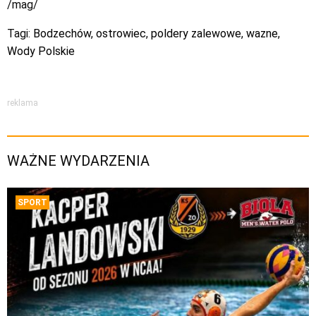
/mag/
Tagi:
Bodzechów
,
ostrowiec
,
poldery zalewowe
,
wazne
,
Wody Polskie
reklama
WAŻNE WYDARZENIA
SPORT