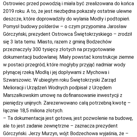
Ostrowiec przed powodzią i miała być zrealizowana do końca
2019 roku. A to, że jest niezbędna pokazały ostatnie ulewne
deszcze, które doprowadziły do wylania Modły i podtopień.
Pomysł budowy polderów – o czym przypomina Jarosław
Górczyński, prezydent Ostrowca Świętokrzyskiego – zrodził
się 3 lata temu. Miasto, razem z gminą Bodzechów
przeznaczyły 300 tysięcy złotych na przygotowanie
dokumentacji budowlanej. Miały powstać konstrukcje ziemne
w postaci przegród, które mogłyby przyjąć nadmiar wody
płynącej rzeką Modłą i jej dopływami z Mychowa i
Szwarszowic. W ubiegłym roku Świętokrzyski Zarząd
Melioracji i Urządzeń Wodnych podpisał z Urzędem
Marszałkowskim umowę na dofinansowanie inwestycji z
pieniędzy unijnych. Zarezerwowano całą potrzebną kwotę –
łącznie 18,5 miliona złotych.
– Ta dokumentacja jest gotowa, jest pozwolenie na budowę,
ale to jest zadanie zewnętrzne – zaznacza prezydent
Górczyński. Jerzy Murzyn, wójt Bodzechowa wyjaśnia, że –