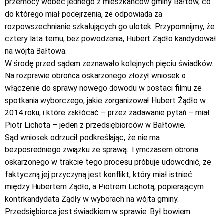
przemocy wobec jednego z mieszkańców gminy Bałtów, co
do którego miał podejrzenia, że odpowiada za
rozpowszechnianie szkalujących go ulotek. Przypomnijmy, że
cztery lata temu, bez powodzenia, Hubert Żądło kandydował
na wójta Bałtowa.
W środę przed sądem zeznawało kolejnych pięciu świadków.
Na rozprawie obrońca oskarżonego złożył wniosek o
włączenie do sprawy nowego dowodu w postaci filmu ze
spotkania wyborczego, jakie zorganizował Hubert Żądło w
2014 roku, i które zakłócać – przez zadawanie pytań – miał
Piotr Lichota – jeden z przedsiębiorców w Bałtowie.
Sąd wniosek odrzucił podkreślając, że nie ma
bezpośredniego związku ze sprawą. Tymczasem obrona
oskarżonego w trakcie tego procesu próbuje udowodnić, że
faktyczną jej przyczyną jest konflikt, który miał istnieć
między Hubertem Żądło, a Piotrem Lichotą, popierającym
kontrkandydata Żądły w wyborach na wójta gminy.
Przedsiębiorca jest świadkiem w sprawie. Był bowiem