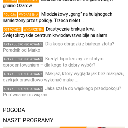
gminie Ożarów
Młodzieżowy „gang” na hulajnogach
POLICJA
WYDARZENIA
namierzony przez policję. Trzech nielet …
Drastycznie brakuje krwi.
OSTROWIEC
WYDARZENIA
Świętokrzyskie centrum krwiodawstwa bije na alarm
Dla kogo obrączki z białego złota?
ARTYKUŁ SPONSOROWANY
Poradnik od Marko
Kredyt hipoteczny ze stałym
ARTYKUŁ SPONSOROWANY
oprocentowaniem – dla kogo to dobry wybór?
Makijaż, który wygląda jak bez makijażu,
ARTYKUŁ SPONSOROWANY
czyli jak prawidłowo wykonać make …
Jaka szafa do wąskiego przedpokoju?
ARTYKUŁ SPONSOROWANY
Porównanie rozwiązań
POGODA
NASZE PROGRAMY