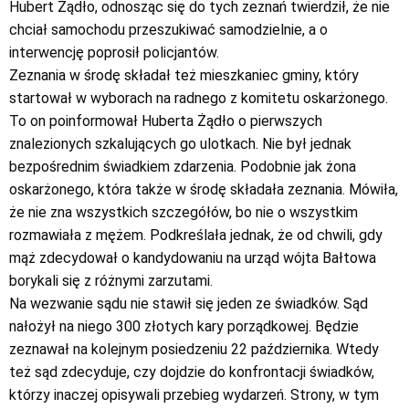
Hubert Żądło, odnosząc się do tych zeznań twierdził, że nie
chciał samochodu przeszukiwać samodzielnie, a o
interwencję poprosił policjantów.
Zeznania w środę składał też mieszkaniec gminy, który
startował w wyborach na radnego z komitetu oskarżonego.
To on poinformował Huberta Żądło o pierwszych
znalezionych szkalujących go ulotkach. Nie był jednak
bezpośrednim świadkiem zdarzenia. Podobnie jak żona
oskarżonego, która także w środę składała zeznania. Mówiła,
że nie zna wszystkich szczegółów, bo nie o wszystkim
rozmawiała z mężem. Podkreślała jednak, że od chwili, gdy
mąż zdecydował o kandydowaniu na urząd wójta Bałtowa
borykali się z różnymi zarzutami.
Na wezwanie sądu nie stawił się jeden ze świadków. Sąd
nałożył na niego 300 złotych kary porządkowej. Będzie
zeznawał na kolejnym posiedzeniu 22 października. Wtedy
też sąd zdecyduje, czy dojdzie do konfrontacji świadków,
którzy inaczej opisywali przebieg wydarzeń. Strony, w tym