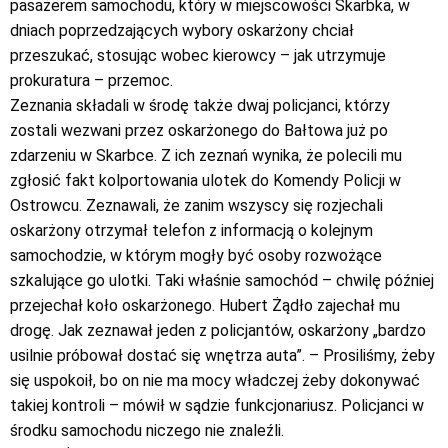
pasażerem samochodu, który w miejscowości Skarbka, w
dniach poprzedzających wybory oskarżony chciał
przeszukać, stosując wobec kierowcy – jak utrzymuje
prokuratura – przemoc.
Zeznania składali w środę także dwaj policjanci, którzy
zostali wezwani przez oskarżonego do Bałtowa już po
zdarzeniu w Skarbce. Z ich zeznań wynika, że polecili mu
zgłosić fakt kolportowania ulotek do Komendy Policji w
Ostrowcu. Zeznawali, że zanim wszyscy się rozjechali
oskarżony otrzymał telefon z informacją o kolejnym
samochodzie, w którym mogły być osoby rozwożące
szkalujące go ulotki. Taki właśnie samochód – chwilę później
przejechał koło oskarżonego. Hubert Żądło zajechał mu
drogę. Jak zeznawał jeden z policjantów, oskarżony „bardzo
usilnie próbował dostać się wnętrza auta”. – Prosiliśmy, żeby
się uspokoił, bo on nie ma mocy władczej żeby dokonywać
takiej kontroli – mówił w sądzie funkcjonariusz. Policjanci w
środku samochodu niczego nie znaleźli.