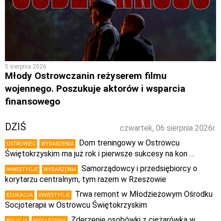
5 sierpnia 2026
Młody Ostrowczanin reżyserem filmu
wojennego. Poszukuje aktorów i wsparcia
finansowego
DZIŚ
czwartek, 06 sierpnia 2026r.
Dom treningowy w Ostrowcu
OSTROWIEC
WYDARZENIA
Świętokrzyskim ma już rok i pierwsze sukcesy na kon …
Samorządowcy i przedsiębiorcy o
INWESTYCJE
WYDARZENIA
korytarzu centralnym, tym razem w Rzeszowie
Trwa remont w Młodzieżowym Ośrodku
EDUKACJA
INWESTYCJE
Socjoterapii w Ostrowcu Świętokrzyskim
Zderzenie osobówki z ciężarówką w
POLICJA
WYDARZENIA