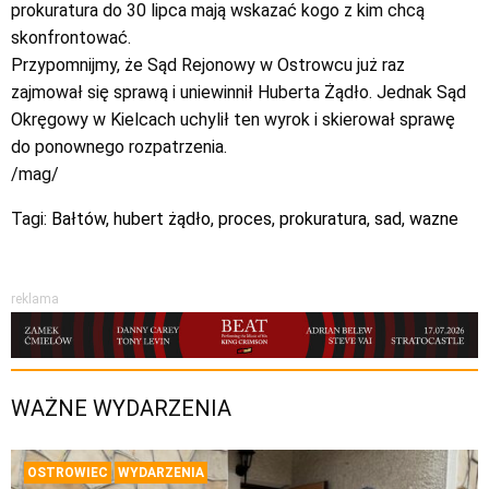
prokuratura do 30 lipca mają wskazać kogo z kim chcą
skonfrontować.
Przypomnijmy, że Sąd Rejonowy w Ostrowcu już raz
zajmował się sprawą i uniewinnił Huberta Żądło. Jednak Sąd
Okręgowy w Kielcach uchylił ten wyrok i skierował sprawę
do ponownego rozpatrzenia.
/mag/
Tagi:
Bałtów
,
hubert żądło
,
proces
,
prokuratura
,
sad
,
wazne
reklama
WAŻNE WYDARZENIA
OSTROWIEC
WYDARZENIA