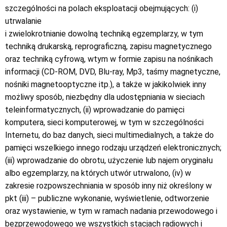
szczególności na polach eksploatacji obejmujących: (i)
utrwalanie
i zwielokrotnianie dowolną techniką egzemplarzy, w tym
techniką drukarską, reprograficzną, zapisu magnetycznego
oraz techniką cyfrową, wtym w formie zapisu na nośnikach
informacji (CD-ROM, DVD, Blu-ray, Mp3, taśmy magnetyczne,
nośniki magnetooptyczne itp.), a także w jakikolwiek inny
możliwy sposób, niezbędny dla udostępniania w sieciach
teleinformatycznych, (ii) wprowadzanie do pamięci
komputera, sieci komputerowej, w tym w szczególności
Internetu, do baz danych, sieci multimedialnych, a także do
pamięci wszelkiego innego rodzaju urządzeń elektronicznych;
(iii) wprowadzanie do obrotu, użyczenie lub najem oryginału
albo egzemplarzy, na których utwór utrwalono, (iv) w
zakresie rozpowszechniania w sposób inny niż określony w
pkt (iii) – publiczne wykonanie, wyświetlenie, odtworzenie
oraz wystawienie, w tym w ramach nadania przewodowego i
bezprzewodowego we wszystkich stacjach radiowych i