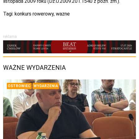
listopada 2009 roku (Dz.U.2009.201.1540 z późn. zm.).
Tagi:
konkurs rowerowy
,
wazne
reklama
WAŻNE WYDARZENIA
OSTROWIEC
WYDARZENIA