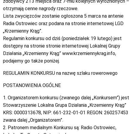
zdobywcy 2 i 3 miejsca oraz 7-miu kolejnych wyróżnionych –
otrzymają cenne nagrody rzeczowe.
Lista zwycięzców zostanie ogłoszona 5 marca na antenie
Radia Ostrowiec oraz podana na stronie internetowej LGD
„Krzemienny Krąg”.
Regulamin konkursu od dziś (poniedziałek 19 lutego) jest
dostępny na stronie stronie internetowej Lokalnej Grupy
Działania „Krzemienny Krąg” www.krzemiennykrag.info,
podajemy go także poniżej.
REGULAMIN KONKURSU na nazwę szlaku rowerowego
POSTANOWIENIA OGÓLNE
1. Organizatorem konkursu (zwanego dalej „Konkursem”) jest
Stowarzyszenie Lokalna Grupa Działania „Krzemienny Krąg”
KRS: 0000313678, NIP: 661-232-01-01 REGON: 260257453
zwana dalej „Organizatorem”.
2. Patronem medialnym Konkursu są: Radio Ostrowiec,