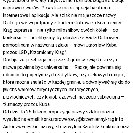
wyposażone w wiaty turystyczne i samoobsługowe stacje
naprawy rowerów. Powstaje mapa, specjalna strona
internetowa i aplikacja. Ale szlak nie ma jeszcze nazwy.
Dlatego we współpracy z Radiem Ostrowiec Krzemienny
Krąg zaprasza – nie tylko miłośników dwóch kółek – do
konkursu. – Chcielibyśmy, by słuchacze Radia Ostrowiec
pomogli nam w nazwaniu szlaku – mówi Jarosław Kuba,
prezes LGD „Krzemienny Krąg”.
Dodaje, że przebiega on przez 9 gmin w związku z czym
nazwa powinna być uniwersalna. – Raczej nie powinna się
odnosić do pojedynczych zabytków, czy ciekawych miejsc,
które można znaleźć w każdej gminie, a odwoływać się do do
jakichś walorów turystycznych, historycznych,
przyrodniczych, czy krajobrazowych naszego subregionu –
tłumaczy prezes Kuba.
Od dziś do 26 lutego propozycje nazwy szlaku można
wysyłać na e:mail: konkursrowerowy@krzemiennykrag.info
Autor zwycięskiej nazwy, którą wyłoni Kapituła konkursu oraz