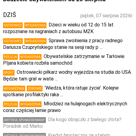
DZIŚ
piątek, 07 sierpnia 2026r.
Dzieci w wieku od 12 do 15 lat
OSTROWIEC
WYDARZENIA
rozpoznane na nagraniach z autobusu MZK
Sprawa zwolnienia z pracy radnego
OSTROWIEC
WYDARZENIA
Dariusza Czupryńskiego stanie na sesji rady p …
Obywatelskie zatrzymanie w Tarłowie.
POLICJA
WYDARZENIA
PIjana kobieta rozbiła samochód
Ostrowiecki piłkarz wodny wyjeżdża na studia do USA.
SPORT
Będzie tam grał w wate …
’Wiedza, która ratuje życie’. Kolejne
WYDARZENIA
ZDROWIE
spotkanie profilaktyki raka …
Młodzież na hulajnogach elektrycznych
POLICJA
WYDARZENIA
coraz częściej łamie prawo
Dla kogo obrączki z białego złota?
ARTYKUŁ SPONSOROWANY
Poradnik od Marko
Kredyt hipoteczny ze stałym
ARTYKUŁ SPONSOROWANY