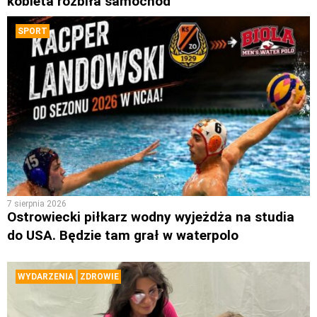
kobieta rozbiła samochód
SPORT
7 sierpnia 2026
Ostrowiecki piłkarz wodny wyjeżdża na studia
do USA. Będzie tam grał w waterpolo
WYDARZENIA
ZDROWIE