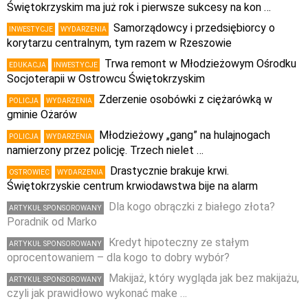
Świętokrzyskim ma już rok i pierwsze sukcesy na kon …
Samorządowcy i przedsiębiorcy o
INWESTYCJE
WYDARZENIA
korytarzu centralnym, tym razem w Rzeszowie
Trwa remont w Młodzieżowym Ośrodku
EDUKACJA
INWESTYCJE
Socjoterapii w Ostrowcu Świętokrzyskim
Zderzenie osobówki z ciężarówką w
POLICJA
WYDARZENIA
gminie Ożarów
Młodzieżowy „gang” na hulajnogach
POLICJA
WYDARZENIA
namierzony przez policję. Trzech nielet …
Drastycznie brakuje krwi.
OSTROWIEC
WYDARZENIA
Świętokrzyskie centrum krwiodawstwa bije na alarm
Dla kogo obrączki z białego złota?
ARTYKUŁ SPONSOROWANY
Poradnik od Marko
Kredyt hipoteczny ze stałym
ARTYKUŁ SPONSOROWANY
oprocentowaniem – dla kogo to dobry wybór?
Makijaż, który wygląda jak bez makijażu,
ARTYKUŁ SPONSOROWANY
czyli jak prawidłowo wykonać make …