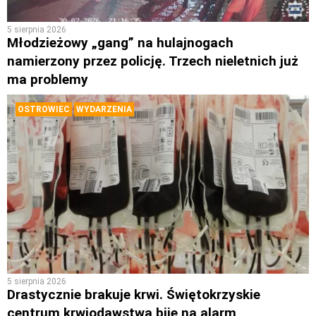
5 sierpnia 2026
Młodzieżowy „gang” na hulajnogach
namierzony przez policję. Trzech nieletnich już
ma problemy
OSTROWIEC
WYDARZENIA
5 sierpnia 2026
Drastycznie brakuje krwi. Świętokrzyskie
centrum krwiodawstwa bije na alarm