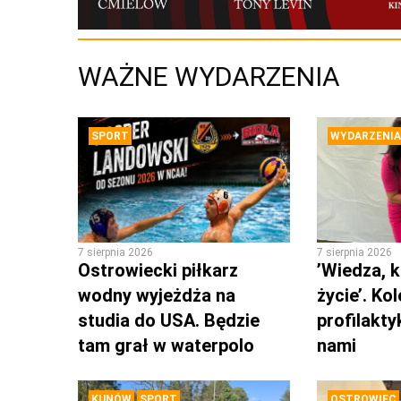
WAŻNE WYDARZENIA
SPORT
WYDARZENIA
7 sierpnia 2026
7 sierpnia 2026
Ostrowiecki piłkarz
’Wiedza, k
wodny wyjeżdża na
życie’. Ko
studia do USA. Będzie
profilakty
tam grał w waterpolo
nami
KUNÓW
SPORT
OSTROWIEC