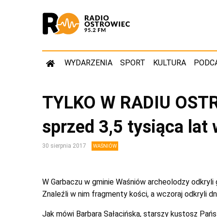
WYDARZENIA
SPORT
KULTURA
PODC
TYLKO W RADIU OSTR
sprzed 3,5 tysiąca lat
30 sierpnia 2017
WAŚNIÓW
W Garbaczu w gminie Waśniów archeolodzy odkryli g
Znaleźli w nim fragmenty kości, a wczoraj odkryli 
Jak mówi Barbara Sałacińska, starszy kustosz P