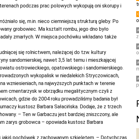
t
 terenach podczas prac polowych wykopują oni skorupy i
o
żniało się, m.in. nieco ciemniejszą strukturą gleby. Po
owany grobowiec. Ma kształt rombu, jego dno było
z
kładały zmarłych. W miejsca pochówku wkładano także
niącej się rolnictwem, należącej do tzw. kultury
o
ny sandomierskiej, nawet 3,5 lat temu i mieszkającej
powiatu ostrowieckiego, opatowskiego i sandomierskiego.
m
prowadzonych wykopalisk w niedalekich Stryczowicach,
na wzniesieniach, na najwyższych punktach w terenie
p
nem cmentarzysk w obrządku megalitycznym czyli z
wicach, gdzie do 2004 roku prowadziliśmy badania był
umaczy kustosz Barbara Sałacińska. Dodaje, że z trzech
wany. – Ten w Garbaczu jest bardziej zniszczony, ale
 nam zarys grobowca – opowiada kustosz Barbara
eźć jakiś pochówek z zachowanym szkieletem. – Dotychczas