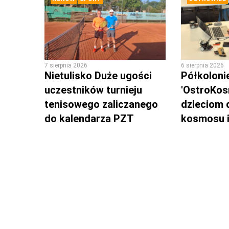
7 sierpnia 2026
6 sierpnia 2026
Nietulisko Duże ugości
Półkoloni
uczestników turnieju
'OstroKos
tenisowego zaliczanego
dzieciom 
do kalendarza PZT
kosmosu i