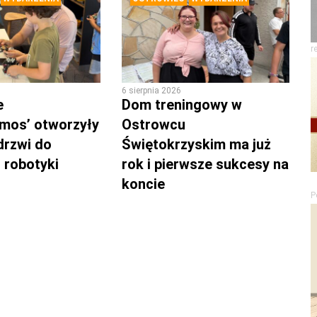
r
6 sierpnia 2026
e
Dom treningowy w
mos’ otworzyły
Ostrowcu
drzwi do
Świętokrzyskim ma już
 robotyki
rok i pierwsze sukcesy na
koncie
P