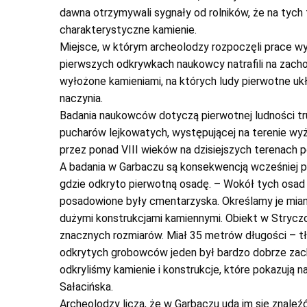
dawna otrzymywali sygnały od rolników, że na tych
charakterystyczne kamienie.
Miejsce, w którym archeolodzy rozpoczęli prace wyró
pierwszych odkrywkach naukowcy natrafili na zach
wyłożone kamieniami, na których ludy pierwotne u
naczynia.
Badania naukowców dotyczą pierwotnej ludności trud
pucharów lejkowatych, występującej na terenie wyży
przez ponad VIII wieków na dzisiejszych terenach 
A badania w Garbaczu są konsekwencją wcześniej 
gdzie odkryto pierwotną osadę. – Wokół tych osad 
posadowione były cmentarzyska. Określamy je mia
dużymi konstrukcjami kamiennymi. Obiekt w Stryczo
znacznych rozmiarów. Miał 35 metrów długości – tł
odkrytych grobowców jeden był bardzo dobrze zacho
odkryliśmy kamienie i konstrukcje, które pokazują
Sałacińska.
Archeolodzy liczą, że w Garbaczu uda im się znal