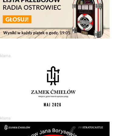
eklama
eklama