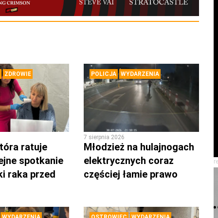
ZDROWIE
POLICJA
WYDARZENIA
7 sierpnia 2026
tóra ratuje
Młodzież na hulajnogach
lejne spotkanie
elektrycznych coraz
r
ki raka przed
częściej łamie prawo
WYDARZENIA
OSTROWIEC
WYDARZENIA