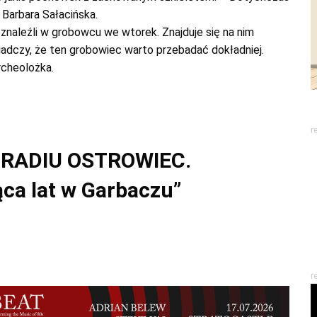
Barbara Sałacińska.
znaleźli w grobowcu we wtorek. Znajduje się na nim
adczy, że ten grobowiec warto przebadać dokładniej.
rcheolożka.
r
 RADIU OSTROWIEC.
ąca lat w Garbaczu
”
r