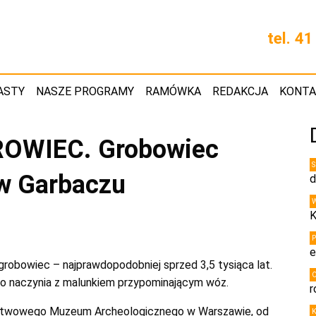
tel. 4
ASTY
NASZE PROGRAMY
RAMÓWKA
REDAKCJA
KONT
OWIEC. Grobowiec
 w Garbaczu
d
K
e
robowiec – najprawdopodobniej sprzed 3,5 tysiąca lat.
dno naczynia z malunkiem przypominającym wóz.
r
aństwowego Muzeum Archeologicznego w Warszawie, od