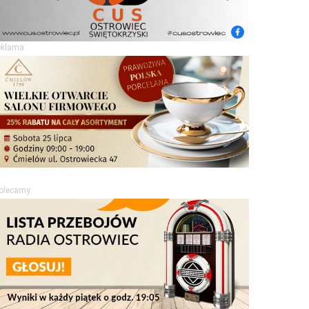
eklama
olecamy