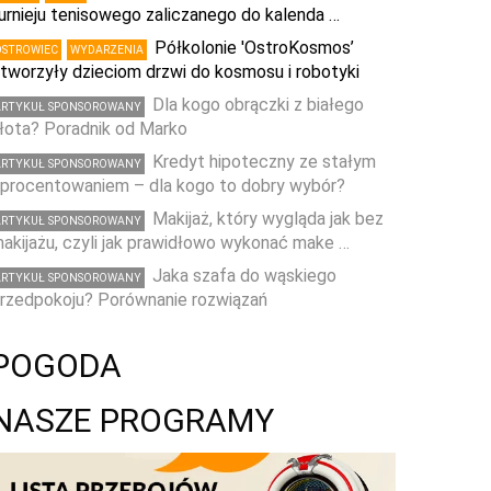
urnieju tenisowego zaliczanego do kalenda …
Półkolonie 'OstroKosmos’
OSTROWIEC
WYDARZENIA
tworzyły dzieciom drzwi do kosmosu i robotyki
Dla kogo obrączki z białego
ARTYKUŁ SPONSOROWANY
łota? Poradnik od Marko
Kredyt hipoteczny ze stałym
ARTYKUŁ SPONSOROWANY
procentowaniem – dla kogo to dobry wybór?
Makijaż, który wygląda jak bez
ARTYKUŁ SPONSOROWANY
akijażu, czyli jak prawidłowo wykonać make …
Jaka szafa do wąskiego
ARTYKUŁ SPONSOROWANY
rzedpokoju? Porównanie rozwiązań
POGODA
NASZE PROGRAMY